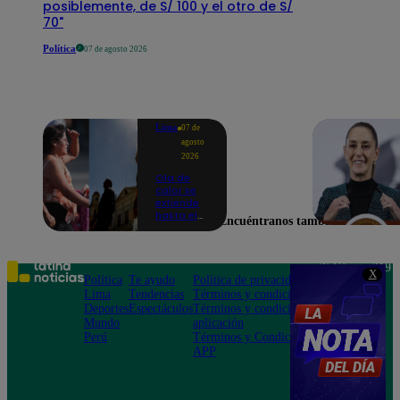
posiblemente, de S/ 100 y el otro de S/
70"
Política
07 de agosto 2026
Lima
07 de
agosto
2026
Ola de
calor se
extiende
hasta el
Encuéntranos también en
lunes 10
de
agosto en
Lima y
Teléfono: 219
X
otras 16
Política
Te ayudo
Política de privacidad
1000
regiones
Lima
Tendencias
Términos y condiciones
Av. San
Deportes
Espectáculos
Términos y condiciones
Felipe 968
Mundo
aplicación
Jesús María
Perú
Términos y Condiciones
APP