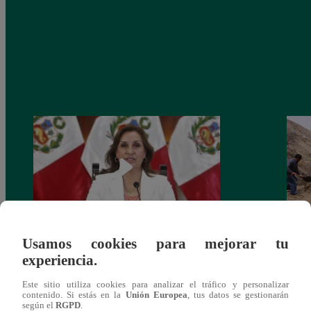
Usamos cookies para mejorar tu
Congreso: proponen que el aumento del
Las c
experiencia.
salario presidencial se aplique desde 2026
Energ
Este sitio utiliza cookies para analizar el tráfico y personalizar
contenido. Si estás en la
Unión Europea
, tus datos se gestionarán
según el
RGPD
.