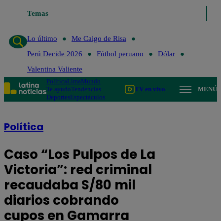
Temas
Lo último
Me Caigo de Risa
Per
Lo último
Me Caigo de Risa
Perú Decide 2026
Fútbol peruano
Dólar
Valentina Valiente
Política
Lima
Mundo
Te ayudo
Tendencias
TV en vivo
MENÚ
Deportes
Espectáculos
Política
Caso “Los Pulpos de La
Victoria”: red criminal
recaudaba S/80 mil
diarios cobrando
cupos en Gamarra