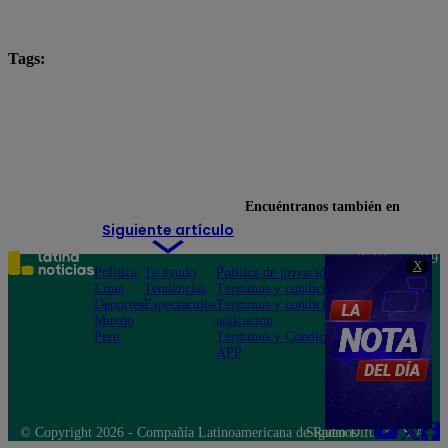
Tags:
diviac
Gamarra
Lo último
Ministerio del Interior
Municipalidad de La Victoria
Punto Final
Encuéntranos también en
Siguiente artículo
Teléfono: 219
X
Política
Te ayudo
Política de privacidad
1000
Lima
Tendencias
Términos y condiciones
Av. San
Deportes
Espectáculos
Términos y condiciones
Felipe 968
Mundo
aplicación
Jesús María
Perú
Términos y Condiciones
APP
© Copyright 2026 - Compañía Latinoamericana de Radio Difusión S.A.
Síguenos