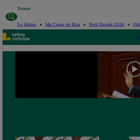
Temas
Lo último
Me Caigo de Risa
Perú Decide 2026
Fút
Po