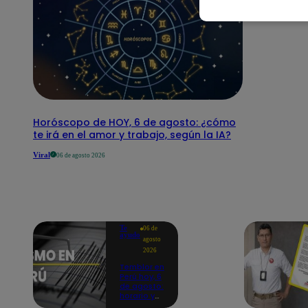
Horóscopo de HOY, 6 de agosto: ¿cómo
te irá en el amor y trabajo, según la IA?
Viral
06 de agosto 2026
Te
06 de
ayudo
agosto
2026
Temblor en
Perú hoy, 6
de agosto:
horario y
epicentro