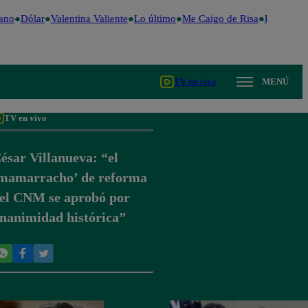
ano
Dólar
Valentina Valiente
Lo último
Me Caigo de Risa
Perú Deci
TV en vivo
MENÚ
TV en vivo
ésar Villanueva: “el
mamarracho’ de reforma
el CNM se aprobó por
nanimidad histórica”