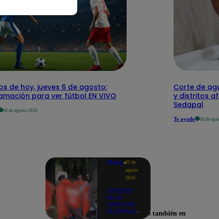
os de hoy, jueves 6 de agosto:
Corte de agu
amación para ver fútbol EN VIVO
y distritos a
Sedapal
06 de agosto 2026
Te ayudo
06 de ago
Mundo
05 de
agosto
2026
Asesinan
de un
balazo en
la cabeza a
Encuéntranos también en
tiktoker en