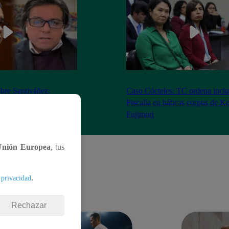
bre Santiváñez:
Caso Cócteles: TC ordena inclu
n de roles con el
Fiscalía en hábeas corpus de K
denta”
Fujimori
Unión Europea
, tus
.
 privacidad
Rechazar