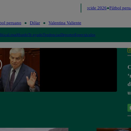
Lo último
Me Caigo de Risa
Perú Decide 2026
Fútbol peru
bol peruano
Dólar
Valentina Valiente
lítica
Lima
Mundo
Te ayudo
Tendencias
Deportes
Espectáculos
C
‘
d
u