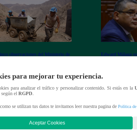
inco observaciones del Ministerio de
Edward Málaga so
ía y Minas contra la Ley Mape
“Habría duplicació
Premier o la Presi
ies para mejorar tu experiencia.
ookies para analizar el tráfico y personalizar contenido. Si estás en la
n según el
RGPD
.
nteresar
como se utilizan tus datos te invitamos leer nuestra pagina de
Política de
Aceptar Cookies