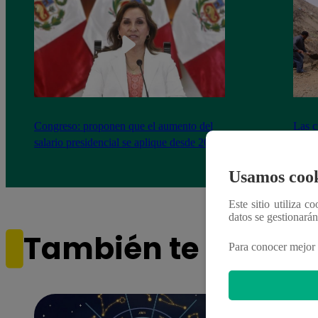
Congreso: proponen que el aumento del
Las c
salario presidencial se aplique desde 2026
Energ
Usamos cook
Este sitio utiliza c
datos se gestionará
También te puede i
Para conocer mejor 