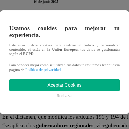
04 de junio 2025
El
Congreso de la República
aprobó en primera votación
Usamos cookies para mejorar tu
un periodo de
alcaldes y gobernadores regionales
. No o
experiencia.
constitucional
y al no haber alcanzado la cantidad de vot
Este sitio utiliza cookies para analizar el tráfico y personalizar
una ratificación vía referéndum
.
contenido. Si estás en la
Unión Europea
, tus datos se gestionarán
según el
RGPD
.
Los
parlamentarios
decidieron aprobar el dictamen por 
Para conocer mejor como se utilizan tus datos te invitamos leer nuestra
Política de privacidad
pagina de
.
abstención, lo que habilita la posibilidad de que quienes
nuevo periodo.
Aceptar Cookies
Los votos a favor fueron principalmente de los
congresis
Rechazar
Perú Libre, Renovación Popular, Honor y Democracia, A
En el dictamen, que modifica los artículos 191 y 194 de l
“se aplica a los
gobernadores regionales
, vicegobernador