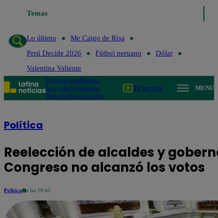
Temas
Lo último
Me C
Lo último
Me Caigo de Risa
Perú Decide 2026
Fútbol peruano
Dólar
Valentina Valiente
Política
Lima
Mundo
Te ayudo
Tendencias
TV en vivo
MENÚ
Deportes
Espectáculos
Política
Reelección de alcaldes y gobern
Congreso no alcanzó los votos
Política
a las 19:45