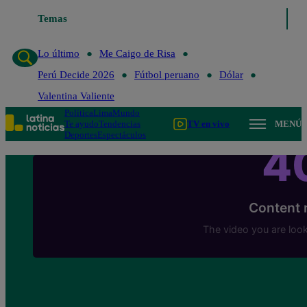
Lo último
Temas
Me Caigo de Risa
Perú Decide 2026
Fútbol peruano
Lo último
Me Caigo de Risa
Perú Decide 2026
Fútbol peruano
Dólar
Valentina Valiente
Política
Lima
Mundo
Te ayudo
Tendencias
TV en vivo
MENÚ
Deportes
Espectáculos