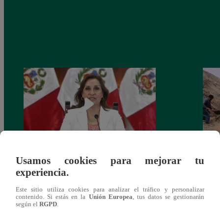
Usamos cookies para mejorar tu
Congreso: proponen que el aumento del
Las c
experiencia.
salario presidencial se aplique desde 2026
Energ
Este sitio utiliza cookies para analizar el tráfico y personalizar
contenido. Si estás en la
Unión Europea
, tus datos se gestionarán
según el
RGPD
.