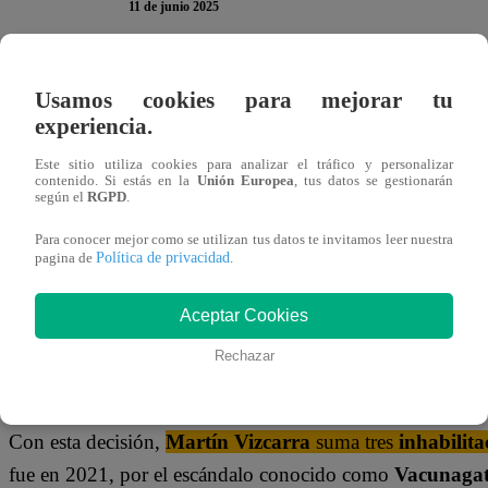
11 de junio 2025
El
Congreso de la República
aprobó este miércoles 11 d
Usamos cookies para mejorar tu
expresidente
Martín Vizcarra
para ejercer cualquier func
experiencia.
previa que no alcanzó los votos necesarios.
Este sitio utiliza cookies para analizar el tráfico y personalizar
contenido. Si estás en la
Unión Europea
, tus datos se gestionarán
según el
RGPD
.
En la nueva sesión plenaria, el pedido alcanzó
67 votos a
los 66 votos requeridos. Esta decisión responde a una
pre
Para conocer mejor como se utilizan tus datos te invitamos leer nuestra
Política de privacidad
pagina de
.
Vizcarra al
disolver el Congreso
en 2019
.
Aceptar Cookies
En la votación original del 30 de abril, solo se alcanzaron
temporalmente el caso. Sin embargo, una solicitud de rec
Rechazar
legisladores
permitió reabrir el proceso.
Con esta decisión,
Martín Vizcarra
suma tres
inhabilita
fue en 2021, por el escándalo conocido como
Vacunaga