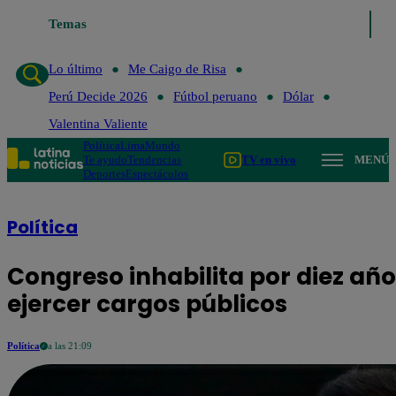
Temas
Lo último
Me Caigo de Risa
Perú Decide 202
Lo último
Me Caigo de Risa
Perú Decide 2026
Fútbol peruano
Dólar
Valentina Valiente
Política
Lima
Mundo
Te ayudo
Tendencias
TV en vivo
MENÚ
Deportes
Espectáculos
Política
Congreso inhabilita por diez año
ejercer cargos públicos
Política
a las 21:09