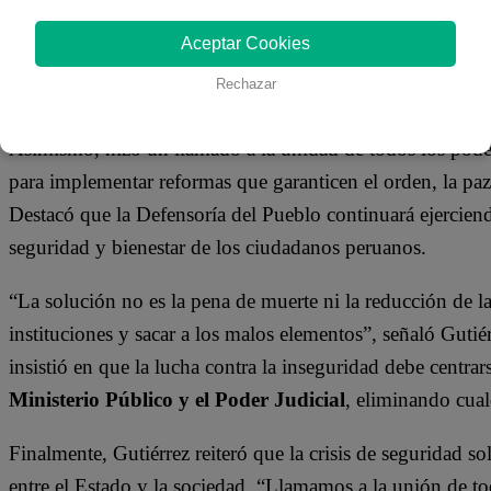
Aceptar Cookies
Rechazar
Asimismo, hizo un llamado a la unidad de todos los podere
para implementar reformas que garanticen el orden, la paz
Destacó que la Defensoría del Pueblo continuará ejerciendo
seguridad y bienestar de los ciudadanos peruanos.
“La solución no es la pena de muerte ni la reducción de l
instituciones y sacar a los malos elementos”, señaló Gutié
insistió en que la lucha contra la inseguridad debe centra
Ministerio Público y el Poder Judicial
, eliminando cualq
Finalmente, Gutiérrez reiteró que la crisis de seguridad s
entre el Estado y la sociedad. “Llamamos a la unión de tod