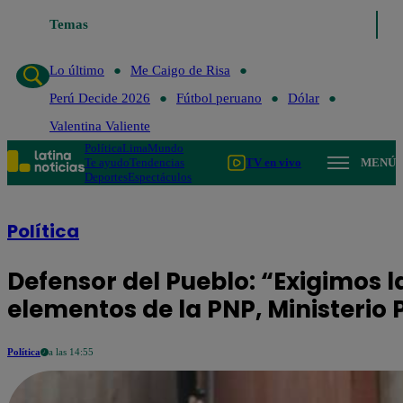
Lo último
Temas
Me Caigo de Risa
Perú Decide 2026
Fútbol peruano
D
Lo último
Me Caigo de Risa
Perú Decide 2026
Fútbol peruano
Dólar
Valentina Valiente
Política
Lima
Mundo
Te ayudo
Tendencias
TV en vivo
MENÚ
Deportes
Espectáculos
Política
Defensor del Pueblo: “Exigimos l
elementos de la PNP, Ministerio P
Política
a las 14:55