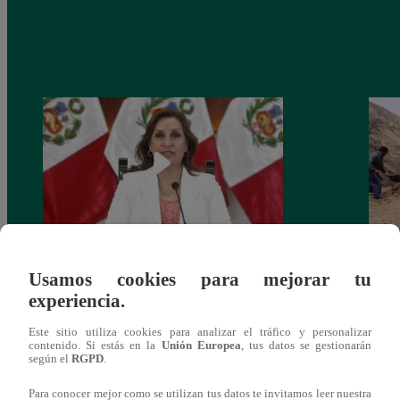
Congreso: proponen que el aumento del
Las c
Usamos cookies para mejorar tu
salario presidencial se aplique desde 2026
Energ
experiencia.
Este sitio utiliza cookies para analizar el tráfico y personalizar
contenido. Si estás en la
Unión Europea
, tus datos se gestionarán
según el
RGPD
.
Para conocer mejor como se utilizan tus datos te invitamos leer nuestra