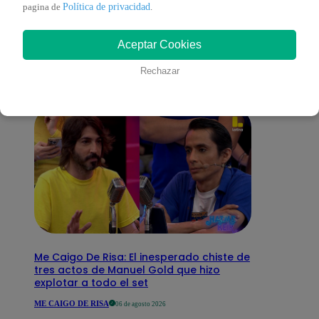
También te puede
Política de privacidad
pagina de
.
Aceptar Cookies
interesar
Rechazar
Me Caigo De Risa: El inesperado chiste de
tres actos de Manuel Gold que hizo
explotar a todo el set
ME CAIGO DE RISA
06 de agosto 2026