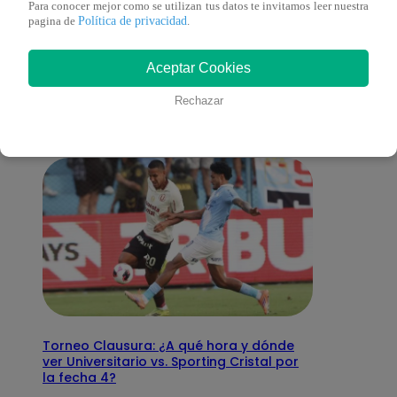
Para conocer mejor como se utilizan tus datos te invitamos leer nuestra
Política de privacidad
pagina de
.
También te puede
Aceptar Cookies
interesar
Rechazar
Torneo Clausura: ¿A qué hora y dónde
ver Universitario vs. Sporting Cristal por
la fecha 4?