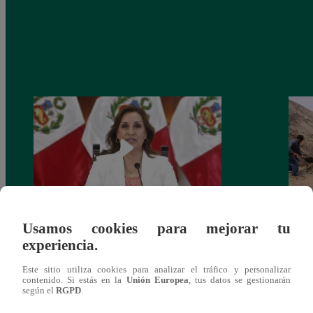
Usamos cookies para mejorar tu
Congreso: proponen que el aumento del
Las c
experiencia.
salario presidencial se aplique desde 2026
Energ
Este sitio utiliza cookies para analizar el tráfico y personalizar
contenido. Si estás en la
Unión Europea
, tus datos se gestionarán
según el
RGPD
.