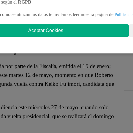
hez, candidato presidencial en la segunda vuelta por
n según el
RGPD
.
4 meses de prisión por presuntamente haber cometido
como se utilizan tus datos te invitamos leer nuestra pagina de
Política de
ativo y falsificar información sobre aportes a su
Aceptar Cookies
ó que Sánchez sea inhabilitado de su cargo como
 a irregularidades.
a por parte de la Fiscalía, emitida el 15 de enero;
a este martes 12 de mayo, momento en que Roberto
gunda vuelta contra Keiko Fujimori, candidata que
audiencia este miércoles 27 de mayo, cuando solo
nda vuelta presidencial, que se realizará el domingo