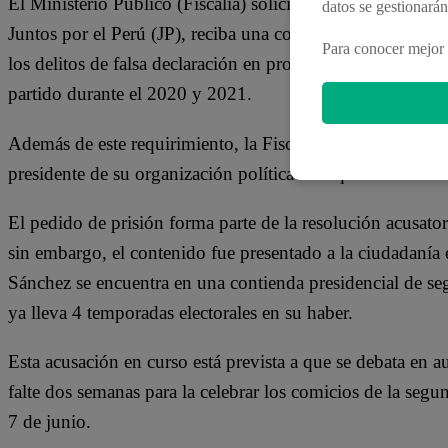
El Ministerio Público (Fiscalía) solicita que Roberto Sánc
datos se gestionará
Juntos por el Perú (JP), reciba una condena de 5 años y 
Para conocer mejor 
los delitos de falsa declaración en procedimiento administr
partido durante el 2020 y 2021.
Además de este requirimiento, la Fiscalía también solicit
presidente de su organización política de izquierda debido
El pedido de prisión forma parte de la resolución acusatori
sin embargo, el contenido fue presentado a la ciudadaní
Sánchez se encuentra en una contienda presidencial de se
ya lleva 4 temporadas electorales en su haber.
Esta acusación en curso está prevista a que se debata en 
falte dos semanas para la celebrar los comicios de la segu
7 de junio.