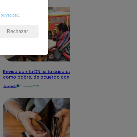
detalles
.
 privacidad
Rechazar
Revisa con tu DNI si tu casa califica
como pobre, de acuerdo con el Sisfoh
Te ayudo
25 de mayo 2026