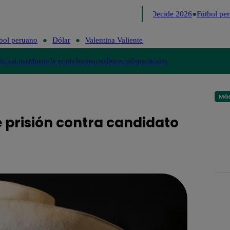
Lo último
Me Caigo de Risa
Perú Decide 2026
Fútbol per
bol peruano
Dólar
Valentina Valiente
lítica
Lima
Mundo
Te ayudo
Tendencias
Deportes
Espectáculos
Más
e prisión contra candidato