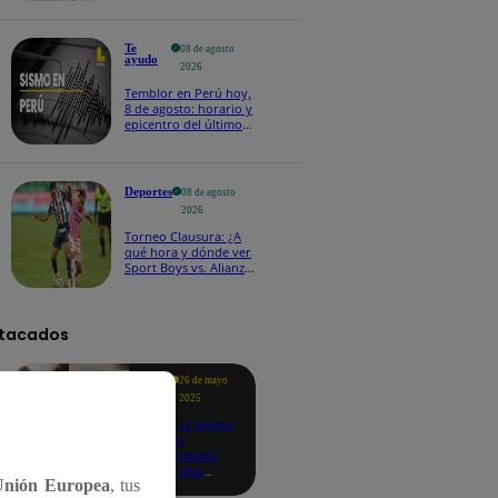
Te
08 de agosto
ayudo
2026
Temblor en Perú hoy,
8 de agosto: horario y
epicentro del último
sismo, según IGP
Deportes
08 de agosto
2026
Torneo Clausura: ¿A
qué hora y dónde ver
Sport Boys vs. Alianza
Lima por la fecha 4?
tacados
Te
26 de mayo
ayudo
2025
Revisa si tienes
deudas
consultando
con tu DNI:
Unión Europea
, tus
aquí los