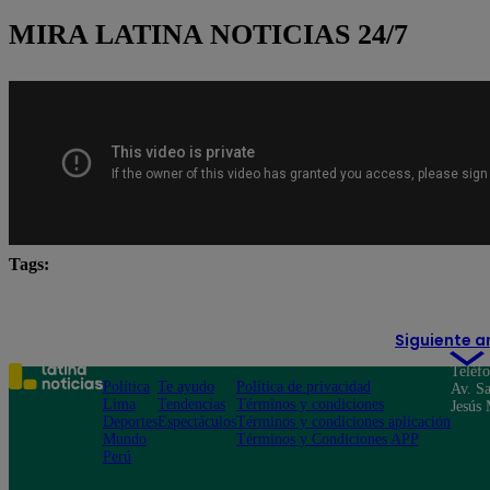
MIRA LATINA NOTICIAS 24/7
Tags:
Juntos por el Perú
Lo último
Roberto Sánchez
Siguiente a
Teléf
Política
Te ayudo
Política de privacidad
Av. Sa
Lima
Tendencias
Términos y condiciones
Jesús 
Deportes
Espectáculos
Términos y condiciones aplicación
Mundo
Términos y Condiciones APP
Perú