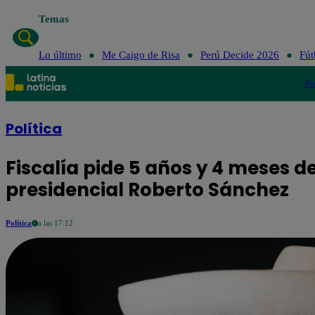
Temas
Lo último
Me Caigo de Risa
Perú Decide 2026
Fút
Po
Política
Fiscalía pide 5 años y 4 meses d
presidencial Roberto Sánchez
Política
a las 17:12