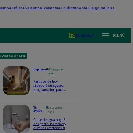
uano
Dólar
Valentina Valiente
Lo último
Me Caigo de Risa
Perú Dec
TV en vivo
MENÚ
 vistos ahora
Deportes
08 de agosto
2026
Partidos de hoy,
sábado 8 de agosto:
programación para
ver fútbol EN VIVO
Te
08 de agosto
ayudo
2026
Corte de agua hoy, 8
de agosto: horarios y
distritos afectados sin
el servicio de Sedapal