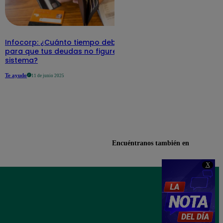
Infocorp: ¿Cuánto tiempo debe pasar
para que tus deudas no figuren en su
sistema?
Te ayudo
11 de junio 2025
Encuéntranos también en
X