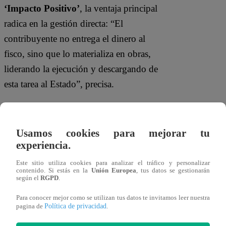
‘Impacto Positivo’
, la ventaja principal
radica en la gestión directa: “El
contribuyente no entrega el dinero al
fisco, sino que lo materializa en obras,
liderando la ejecución y descargando de
esta tarea al Estado”, precisa.
El rol de ‘Impacto Positivo’ en
la gestión de proyectos
Usamos cookies para mejorar tu
experiencia.
La consultora se especializa en
articular
Este sitio utiliza cookies para analizar el tráfico y personalizar
contenido. Si estás en la
Unión Europea
, tus datos se gestionarán
la inversión privada con las
según el
RGPD
.
necesidades sociales
, brindando un
Para conocer mejor como se utilizan tus datos te invitamos leer nuestra
acompañamiento integral que incluye:
Política de privacidad
pagina de
.