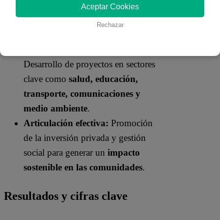
Gestión estratégica:
Aceptar Cookies
Administración integral del
modelo
Rechazar
OxI
.
Ejecución multisectorial:
Desarrollo de proyectos en sectores
clave como
salud, educación,
transporte, comunicaciones y
medio ambiente
.
Articulación efectiva:
Promoción
de la inversión privada y gestión
social para generar un
impacto
sostenible en las comunidades
.
Resultados y cifras clave