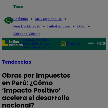
Temas
Lo último
Me Caigo de Risa
Perú Decide 2026
Fútbol
Lo último
Me Caigo de Risa
Perú Decide 2026
Fútbol peruano
Dólar
Valentina Valiente
Política
Lima
Mundo
Te ayudo
Tendencias
TV en vivo
MENÚ
Deportes
Espectáculos
Tendencias
Obras por Impuestos
en Perú: ¿Cómo
‘Impacto Positivo’
acelera el desarrollo
nacional?