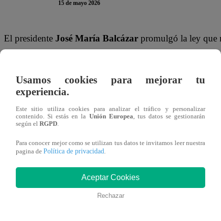
15 de mayo 2026
El presidente
José María Balcázar
promulgó la ley que m
Elecciones para garantizar el uso de instituciones educati
privadas, como locales de votación durante los procesos e
Usamos cookies para mejorar tu
desarrollo de la segunda vuelta presidencial prevista dentr
experiencia.
Durante la ceremonia realizada en Palacio de Gobierno, e
Este sitio utiliza cookies para analizar el tráfico y personalizar
contenido. Si estás en la
Unión Europea
, tus datos se gestionarán
“está en rieles perfectos”
para realizarse conforme a la le
según el
RGPD
.
acompañado por el presidente del Consejo de Ministros, 
Para conocer mejor como se utilizan tus datos te invitamos leer nuestra
Finanzas, Rodolfo Acuña; y el defensor del Pueblo, Josué
Política de privacidad
pagina de
.
La promulgación ocurre en medio de la recta final de la c
Aceptar Cookies
presidencial, que, según los resultados actualizados de la
Rechazar
sería disputada entre Keiko Fujimori, candidata de Fuerz
Juntos por el Perú.