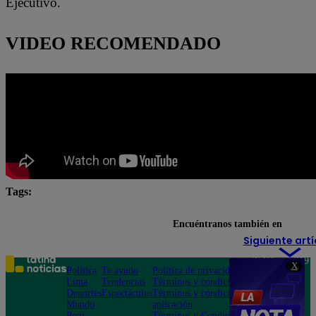
Ejecutivo.
VIDEO RECOMENDADO
Tags:
elecciones 2026
JNE
ONPE
PERÚ DECID
Encuéntranos también en
Siguiente artí
Teléfono: 219
X
Política
Te ayudo
Política de privacidad
1000
Lima
Tendencias
Términos y condiciones
Av. San
Deportes
Espectáculos
Términos y condiciones
Felipe 968
Mundo
aplicación
Jesús María
Perú
Términos y Condiciones