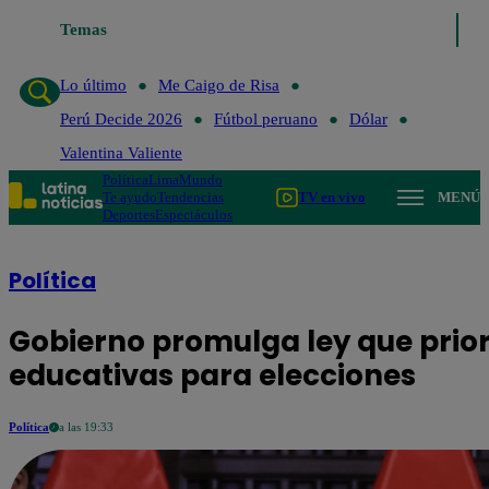
Temas
Lo último
Me Caigo de Risa
Lo último
Me Caigo de Risa
Perú Decide 2026
Fútbol peruano
Dólar
Valentina Valiente
Política
Lima
Mundo
Te ayudo
Tendencias
TV en vivo
MENÚ
Deportes
Espectáculos
Política
Gobierno promulga ley que prior
educativas para elecciones
Política
a las 19:33