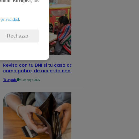
Unión Europea
, tus
.
 privacidad
Rechazar
Revisa con tu DNI si tu casa califica
como pobre, de acuerdo con el Sisfoh
Te ayudo
25 de mayo 2026