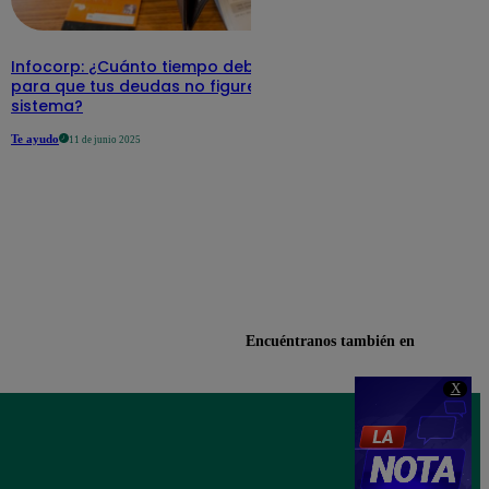
Infocorp: ¿Cuánto tiempo debe pasar
para que tus deudas no figuren en su
sistema?
Te ayudo
11 de junio 2025
Encuéntranos también en
X