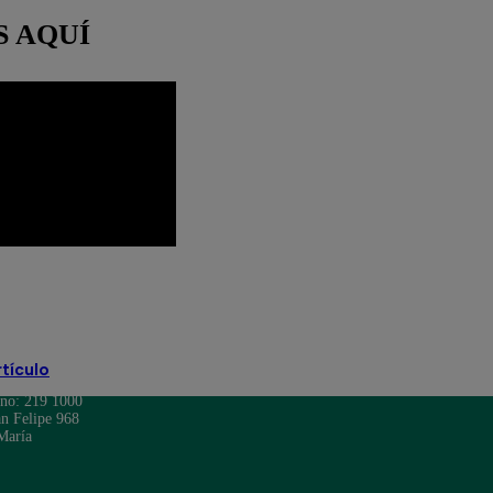
S AQUÍ
Lima
Lo último
Perú
Puno
rtículo
ono: 219 1000
n Felipe 968
María