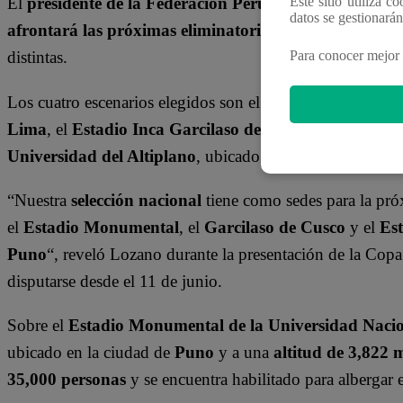
Este sitio utiliza c
El
presidente de la Federación Peruana de Fútbol, A
datos se gestionará
afrontará las próximas eliminatorias rumbo al Mundia
Para conocer mejor 
distintas.
Los cuatro escenarios elegidos son el
Estadio Nacional
y
Lima
, el
Estadio Inca Garcilaso de la Vega
, localizado
Universidad del Altiplano
, ubicado en
Puno
.
“Nuestra
selección nacional
tiene como sedes para la pr
el
Estadio Monumental
, el
Garcilaso de Cusco
y el
Est
Puno
“, reveló Lozano durante la presentación de la Cop
disputarse desde el 11 de junio.
Sobre el
Estadio Monumental de la Universidad Nacio
ubicado en la ciudad de
Puno
y a una
altitud de 3,822 m
35,000 personas
y se encuentra habilitado para albergar 