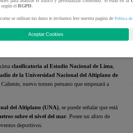
ookies para analizar el tráfico y personalizar contenido. Si estás en la
gustín Lozano
, confirmó que la
selección peruana
n según el
RGPD
.
l 2030 en cuatro estadios de tres ciudades
como se utilizan tus datos te invitamos leer nuestra pagina de
Política de
 el
Estadio Monumental
, ambos ubicados en
Aceptar Cookies
 en
Cusco
, y el
Estadio Monumental de la
óxima
clasificatoria al Estadio Nacional de Lima
,
adio de la Universidad Nacional del Altiplano de
a Caliente, nuevo torneo peruano que empezará a
nal del Altiplano (UNA)
, se puede señalar que está
etros sobre el nivel del mar
. Posee un aforo de
eventos deportivos.