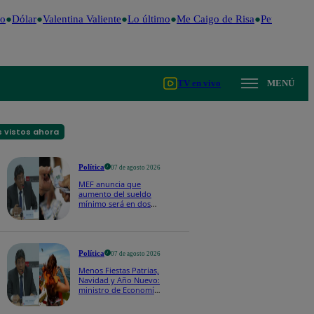
o
Dólar
Valentina Valiente
Lo último
Me Caigo de Risa
Perú Decide
TV en vivo
MENÚ
 vistos ahora
Política
07 de agosto 2026
MEF anuncia que
aumento del sueldo
mínimo será en dos
etapas: "El primero,
posiblemente, de S/
100 y el otro de S/ 70"
Política
07 de agosto 2026
Menos Fiestas Patrias,
Navidad y Año Nuevo:
ministro de Economía
anuncia que se
moverán los feriados