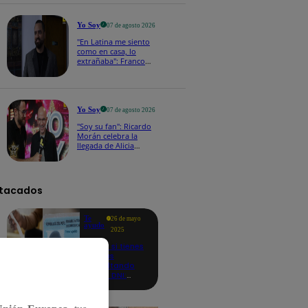
a los viernes
Yo Soy
07 de agosto 2026
"En Latina me siento
como en casa, lo
extrañaba": Franco
Cabrera emocionado
por estreno de Yo Soy
2026
Yo Soy
07 de agosto 2026
"Soy su fan": Ricardo
Morán celebra la
llegada de Alicia
Mercado a Yo Soy
2026
tacados
Te
26 de mayo
ayudo
2025
Revisa si tienes
deudas
consultando
con tu DNI:
aquí los
detalles