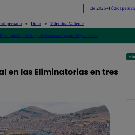
Lo último
Me Caigo de Risa
Perú Decide 2026
Fútbol peruan
bol peruano
Dólar
Valentina Valiente
lítica
Lima
Mundo
Te ayudo
Tendencias
Deportes
Espectáculos
Más
l en las Eliminatorias en tres