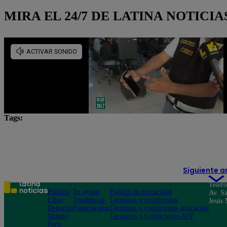
MIRA EL 24/7 DE LATINA NOTICIA
Tags:
ciudades
Cusco
Eliminatorias
estadios
selección peruana
Siguiente a
Teléf
Política
Te ayudo
Política de privacidad
Av. Sa
Lima
Tendencias
Términos y condiciones
Jesús 
Deportes
Espectáculos
Términos y condiciones aplicación
Mundo
Términos y Condiciones APP
Perú