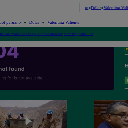
aigo de Risa
Perú Decide 2026
Fútbol peruano
Dólar
Valentina Vali
bol peruano
Dólar
Valentina Valiente
lítica
Lima
Mundo
Te ayudo
Tendencias
Deportes
Espectáculos
H