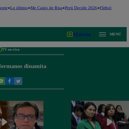
ente
Lo último
Me Caigo de Risa
Perú Decide 2026
Fútbol peruano
TV en vivo
MENÚ
TV en vivo
ermanos dinamita