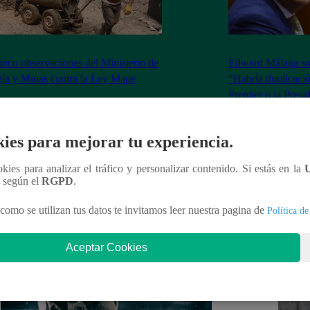
inco observaciones del Ministerio de
Edward Málaga so
ía y Minas contra la Ley Mape
“Habría duplicació
Premier o la Presi
ies para mejorar tu experiencia.
nteresar
ookies para analizar el tráfico y personalizar contenido. Si estás en la
n según el
RGPD
.
como se utilizan tus datos te invitamos leer nuestra pagina de
Política de
Aceptar Cookies