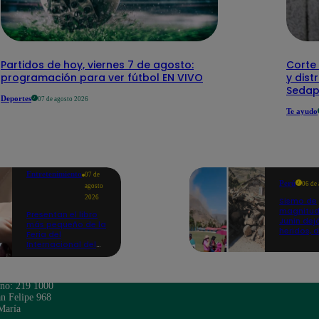
Partidos de hoy, viernes 7 de agosto:
Corte 
programación para ver fútbol EN VIVO
y dist
Sedap
Deportes
07 de agosto 2026
Te ayudo
Entretenimiento
07 de
Perú
06 de
agosto
2026
Sismo de
magnitud
Presentan el libro
Junín dej
más pequeño de la
heridos, 
Feria del
hogares 
Internacional del
propició
Libro de Lima: mide
desprend
casi la falange de
un dedo
ono: 219 1000
n Felipe 968
María