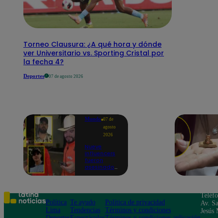
Torneo Clausura: ¿A qué hora y dónde
ver Universitario vs. Sporting Cristal por
la fecha 4?
Deportes
07 de agosto 2026
Mundo
07 de
agosto
2026
Nueve
influencers
fueron
asesinados
por la
guerra
interna en
el Cártel de
Teléf
Sinaloa
Política
Te ayudo
Política de privacidad
Av. Sa
Lima
Tendencias
Términos y condiciones
Jesús 
Deportes
Espectáculos
Términos y condiciones aplicación