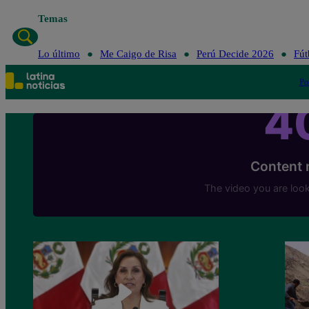
Temas
Lo último
Me C
Lo último
Me Caigo de Risa
Perú Decide 2026
Fút
Po