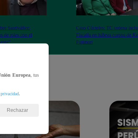
bre Santiváñez:
Caso Cócteles: TC ordena inclu
n de roles con el
Fiscalía en hábeas corpus de K
denta”
Fujimori
Unión Europea
, tus
.
 privacidad
Rechazar