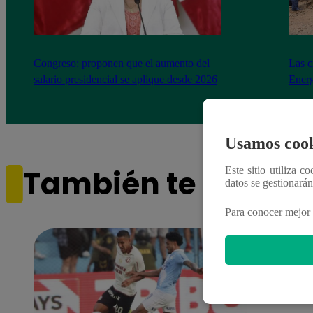
Congreso: proponen que el aumento del
Las c
salario presidencial se aplique desde 2026
Energ
Usamos cook
También te puede i
Este sitio utiliza c
datos se gestionará
Para conocer mejor 