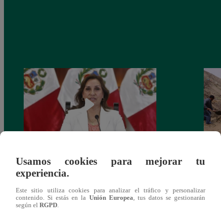
Usamos cookies para mejorar tu
Congreso: proponen que el aumento del
Las c
experiencia.
salario presidencial se aplique desde 2026
Energ
Este sitio utiliza cookies para analizar el tráfico y personalizar
contenido. Si estás en la
Unión Europea
, tus datos se gestionarán
según el
RGPD
.