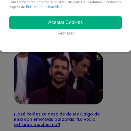
Para conocer mejor como se utilizan tus datos te invitamos leer nuestra
Política de privacidad
pagina de
.
También te puede
Aceptar Cookies
interesar
Rechazar
¡José Peláez se despide de Me Caigo de
Risa con emotivas palabras: “Lo voy a
extrañar muchísimo”!