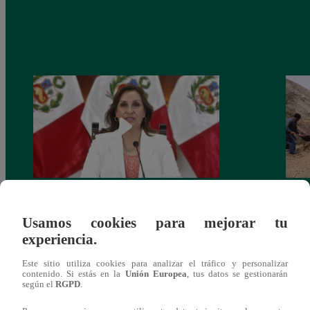
Congreso: proponen que el aumento del
Las c
Usamos cookies para mejorar tu
salario presidencial se aplique desde 2026
Energ
experiencia.
Este sitio utiliza cookies para analizar el tráfico y personalizar
contenido. Si estás en la
Unión Europea
, tus datos se gestionarán
según el
RGPD
.