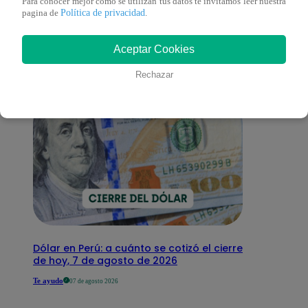
También te puede
Para conocer mejor como se utilizan tus datos te invitamos leer nuestra
Política de privacidad
pagina de
.
interesar
Aceptar Cookies
Rechazar
Dólar en Perú: a cuánto se cotizó el cierre
de hoy, 7 de agosto de 2026
Te ayudo
07 de agosto 2026