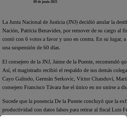
09 de junio 2025
La Junta Nacional de Justicia (JNJ) decidió anular la desti
Nación, Patricia Benavides, por remover de su cargo al fi
contó con 6 votos a favor y uno en contra. En su lugar, a l
una suspensión de 60 días.
El consejero de la JNJ, Jaime de la Puente, recomendó que
Así, el magistrado recibió el respaldo de sus demás colega
Cayo Galindo, Germán Serkovic, Víctor Chanduví, María 
consejero Francisco Távara fue el único en no unirse a d
Sucede que la ponencia De la Puente concluyó que la exfi
productividad con datos falsos para retirar al fiscal Luis
Transitoria Especializada en Delitos Cometidos por Funci
fiscal Miguel Vegas Vaccaro.