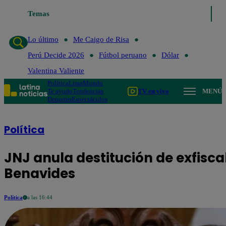
Temas
Lo último
Me Caigo de Risa
Perú Decide 20
Lo último
Me Caigo de Risa
Perú Decide 2026
Fútbol peruano
Dólar
Valentina Valiente
Política
Lima
Mundo
Te ayudo
Tendencias
TV en vivo
MENÚ
Deportes
Espectáculos
Política
JNJ anula destitución de exfiscal
Benavides
Política
a las 16:44