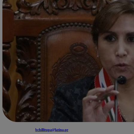
bchillitupa@latina.pe