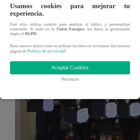
Usamos cookies para mejorar tu
experiencia.
No obstante, agregó que no se pudo verificar que, con po
situaciones de humillación o trato degradante, ni tampoco 
Este sitio utiliza cookies para analizar el tráfico y personalizar
contenido. Si estás en la
Unión Europea
, tus datos se gestionarán
existencia de coacción en el ámbito laboral.
según el
RGPD
.
Para conocer mejor como se utilizan tus datos te invitamos leer nuestra
Política de privacidad
pagina de
.
Aceptar Cookies
Rechazar