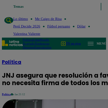
Temas
Lo último
Me Caigo de Ri
Lo último
Me Caigo de Risa
Perú Decide 2026
Fútbol peruano
Dólar
Valentina Valiente
Política
Lima
Mundo
Te ayudo
Tendencias
TV en vivo
MENÚ
Deportes
Espectáculos
Política
JNJ asegura que resolución a fa
no necesita firma de todos los 
Política
a las 21:12