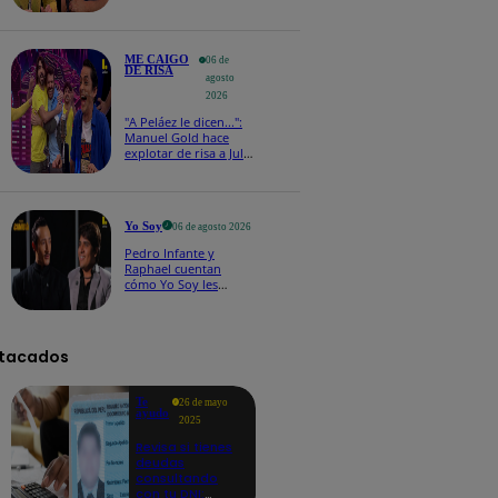
que hizo explotar de
risa a todos
ME CAIGO
06 de
DE RISA
agosto
2026
"A Peláez le dicen...":
Manuel Gold hace
explotar de risa a Julio
Díaz antes de contar el
chiste
Yo Soy
06 de agosto 2026
Pedro Infante y
Raphael cuentan
cómo Yo Soy les
cambió la vida en
nueva entrevista: "No
teníamos nada"
tacados
Te
26 de mayo
ayudo
2025
Revisa si tienes
deudas
consultando
con tu DNI: