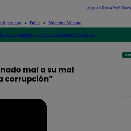
Lo último
Me Caigo de Risa
Perú Deci
bol peruano
Dólar
Valentina Valiente
lítica
Lima
Mundo
Te ayudo
Tendencias
Deportes
Espectáculos
Más
onado mal a su mal
a corrupción”