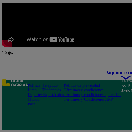
Tags:
elecciones 2026
JNE
Jorge Nieto
ONPE
Siguiente a
Teléf
Política
Te ayudo
Política de privacidad
Av. Sa
Lima
Tendencias
Términos y condiciones
Jesús 
Deportes
Espectáculos
Términos y condiciones aplicación
Mundo
Términos y Condiciones APP
Perú