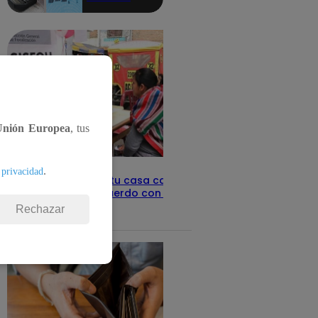
aquí los
detalles
Unión Europea
, tus
.
 privacidad
Revisa con tu DNI si tu casa califica
como pobre, de acuerdo con el Sisfoh
Rechazar
Te ayudo
25 de mayo 2026