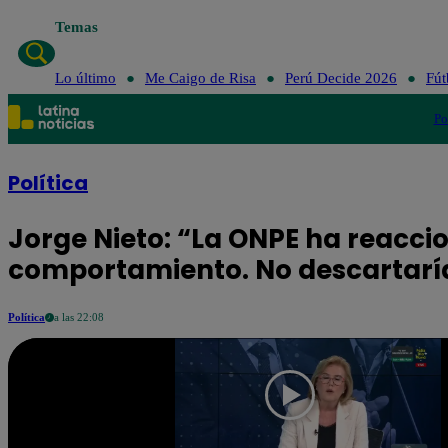
Temas
Lo último
Me Caigo de Risa
Perú Decide 2026
Fút
Po
Política
Jorge Nieto: “La ONPE ha reacci
comportamiento. No descartarí
Política
a las 22:08