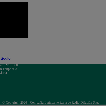
PERÚ DECIDE 2026
Punto Final
rtículo
ono: 219 1000
n Felipe 968
María
© Copyright 2026 - Compañía Latinoamericana de Radio Difusión S.A.