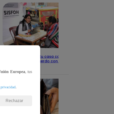
Revisa con tu DNI si tu casa califica
como pobre, de acuerdo con el Sisfoh
Te ayudo
25 de mayo 2026
Unión Europea
, tus
.
 privacidad
Rechazar