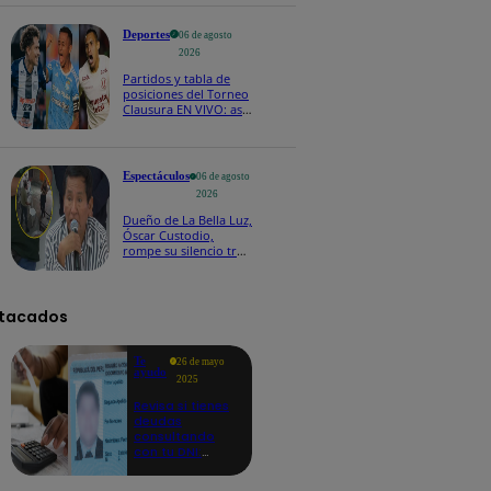
Deportes
06 de agosto
2026
Partidos y tabla de
posiciones del Torneo
Clausura EN VIVO: así
van los equipos en la
fecha 4
Espectáculos
06 de agosto
2026
Dueño de La Bella Luz,
Óscar Custodio,
rompe su silencio tras
denuncia de acoso de
Naldy Saldaña
tacados
Te
26 de mayo
ayudo
2025
Revisa si tienes
deudas
consultando
con tu DNI:
aquí los
detalles