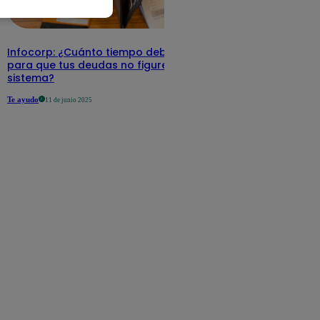
Infocorp: ¿Cuánto tiempo debe pasar
para que tus deudas no figuren en su
sistema?
Te ayudo
11 de junio 2025