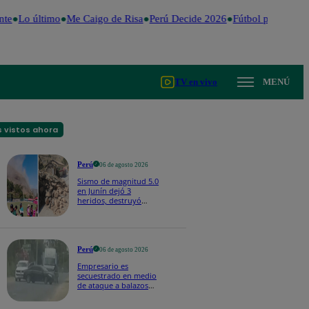
te
Lo último
Me Caigo de Risa
Perú Decide 2026
Fútbol peruano
D
TV en vivo
MENÚ
 vistos ahora
Perú
06 de agosto 2026
Sismo de magnitud 5.0
en Junín dejó 3
heridos, destruyó
hogares y propició
desprendimientos
Perú
06 de agosto 2026
Empresario es
secuestrado en medio
de ataque a balazos
en Piura | VIDEO