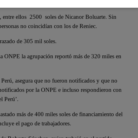
, entre ellos 2500 soles de Nicanor Boluarte. Sin
ersonas no coincidían con los de Reniec.
razado de 305 mil soles.
 la ONPE la agrupación reportó más de 320 miles en
 Perú, asegura que no fueron notificados y que no
 notificados por la ONPE e incluso respondieron con
el Perú’.
gastado más de 400 miles soles de financiamiento del
cluye el pago de trabajadores.