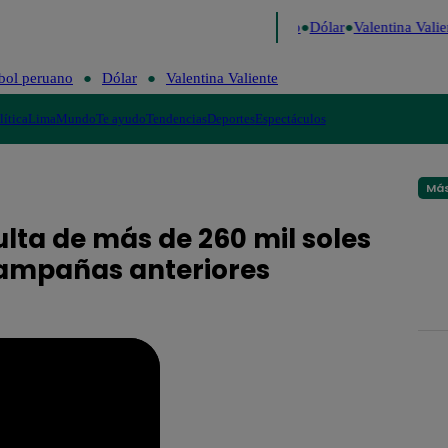
go de Risa
Perú Decide 2026
Fútbol peruano
Dólar
Valentina Valien
bol peruano
Dólar
Valentina Valiente
lítica
Lima
Mundo
Te ayudo
Tendencias
Deportes
Espectáculos
Más
lta de más de 260 mil soles
 campañas anteriores