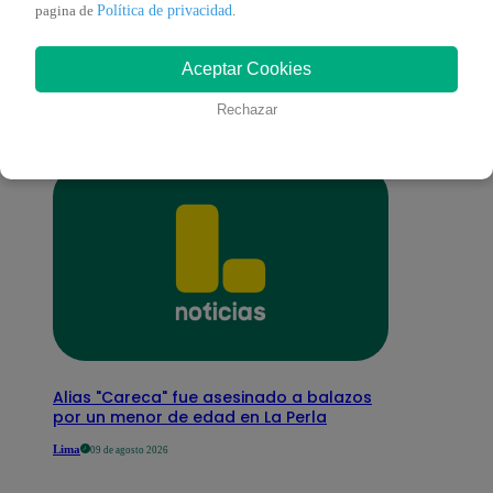
También te puede
Política de privacidad
pagina de
.
Aceptar Cookies
interesar
Rechazar
Alias "Careca" fue asesinado a balazos
por un menor de edad en La Perla
Lima
09 de agosto 2026