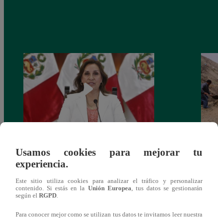
Congreso: proponen que el aumento del
Las c
Usamos cookies para mejorar tu
salario presidencial se aplique desde 2026
Energ
experiencia.
Este sitio utiliza cookies para analizar el tráfico y personalizar
contenido. Si estás en la
Unión Europea
, tus datos se gestionarán
según el
RGPD
.
Para conocer mejor como se utilizan tus datos te invitamos leer nuestra