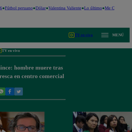
6
Fútbol peruano
Dólar
Valentina Valiente
Lo último
Me Caigo de Ri
TV en vivo
MENÚ
TV en vivo
ince: hombre muere tras
resca en centro comercial