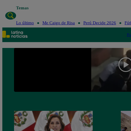
Temas
Lo último
Me Caigo de Risa
Perú Decide 2026
Fút
Po