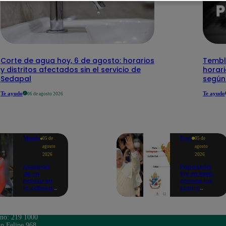
Corte de agua hoy, 6 de agosto: horarios
Temblo
y distritos afectados sin el servicio de
horari
Sedapal
según
Te ayudo
Te ayudo
06 de agosto 2026
Mundo
Perú
05 de
05 de
agosto
agosto
2026
2026
Asesinan
Papa León
de un
XIV en Perú:
balazo en
conoce los
la cabeza a
cuatro
tiktoker en
circuitos
plena
turísticos
transmisión
preparados
en vivo
en
ono: 219 1000
Lambayeque
n Felipe 968