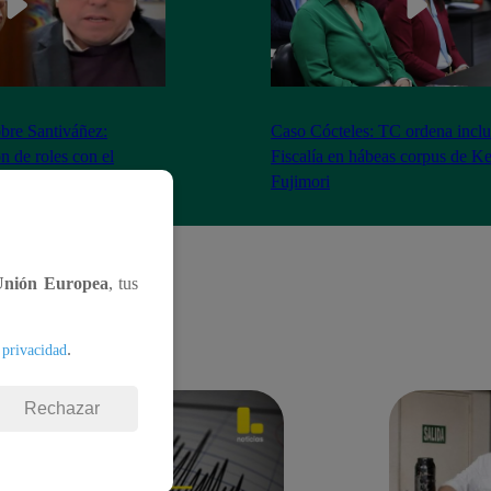
bre Santiváñez:
Caso Cócteles: TC ordena inclu
n de roles con el
Fiscalía en hábeas corpus de K
denta”
Fujimori
Unión Europea
, tus
.
 privacidad
Rechazar