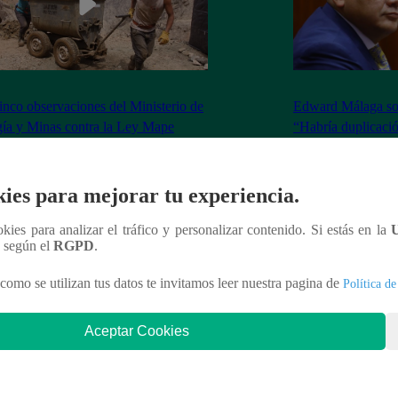
inco observaciones del Ministerio de
Edward Málaga so
ía y Minas contra la Ley Mape
“Habría duplicació
Premier o la Presi
ies para mejorar tu experiencia.
ookies para analizar el tráfico y personalizar contenido. Si estás en la
nteresar
n según el
RGPD
.
como se utilizan tus datos te invitamos leer nuestra pagina de
Política de
Aceptar Cookies