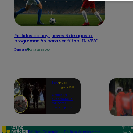
Partidos de hoy, jueves 6 de agosto:
programación para ver fútbol EN VIVO
Deportes
06 de agosto 2026
Perú
05 de
agosto 2026
Ordenan
excarcelar a
militares
investigados
por muerte
de jóvenes
durante
operativo en
Colcabamba
Teléf
Política
Te ayudo
Política de privacidad
Av. Sa