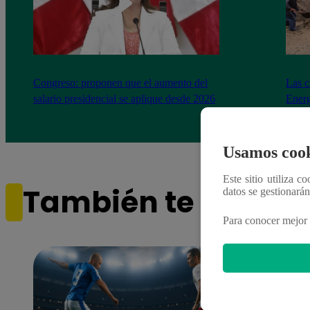
Congreso: proponen que el aumento del
Las c
salario presidencial se aplique desde 2026
Energ
Usamos cook
Este sitio utiliza c
También te puede i
datos se gestionará
Para conocer mejor 