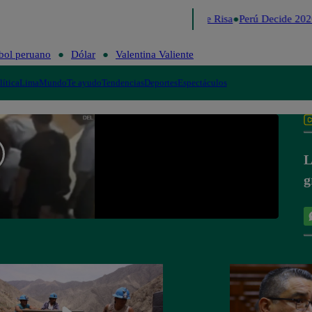
Lo último
Me Caigo de Risa
Perú Decide 202
bol peruano
Dólar
Valentina Valiente
lítica
Lima
Mundo
Te ayudo
Tendencias
Deportes
Espectáculos
L
g