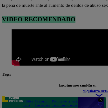
la pena de muerte ante al aumento de delitos de abuso se
VIDEO RECOMENDADO
Tags:
Luz Pacheco
pena de muerte
TC
Tribunal
Encuéntranos también en
Siguiente artí
Teléfono: 219
X
Política
Te ayudo
Política de privacidad
1000
Lima
Tendencias
Términos y condiciones
Av. San