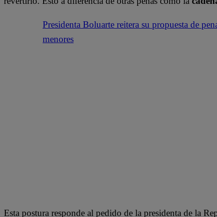
revertirlo. Esto a diferencia de otras penas como la
caden
Presidenta Boluarte reitera su propuesta de pen
menores
Esta postura responde al pedido de la presidenta de la Re