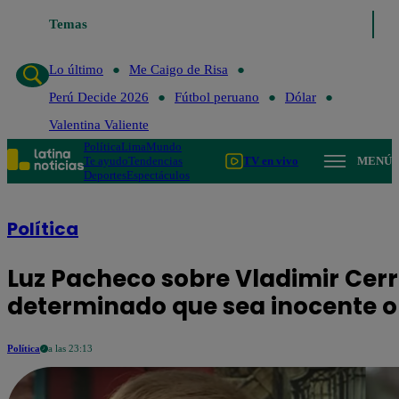
Temas
Lo último
Me Caigo de Risa
Perú Decide 20
Lo último
Me Caigo de Risa
Perú Decide 2026
Fútbol peruano
Dólar
Valentina Valiente
Política
Lima
Mundo
Te ayudo
Tendencias
TV en vivo
MENÚ
Deportes
Espectáculos
Política
Luz Pacheco sobre Vladimir Cerr
determinado que sea inocente o
Política
a las 23:13