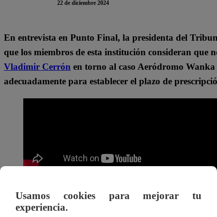
22 de diciembre 2024
En entrevista en Punto Final, la presidenta del Tribu
que los miembros de esta institución consideran que n
Vladimir Cerrón
en torno al caso Aeródromo Wanka y
adecuadamente para establecer el plazo de prescripci
“El Tribunal Constitucional no ha determinado que s
Usamos cookies para mejorar tu
Luz Pacheco. Explicó que el pronunciamiento del
TC
re
experiencia.