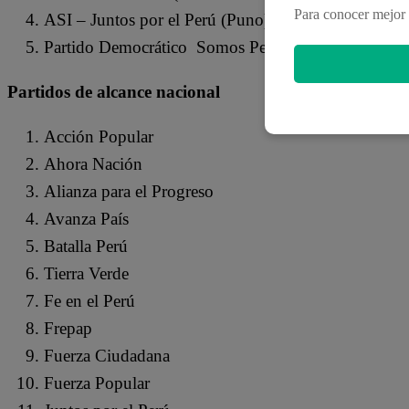
Para conocer mejor 
ASI – Juntos por el Perú (Puno)
Partido Democrático Somos Perú (Puno)
Partidos de alcance nacional
Acción Popular
Ahora Nación
Alianza para el Progreso
Avanza País
Batalla Perú
Tierra Verde
Fe en el Perú
Frepap
Fuerza Ciudadana
Fuerza Popular