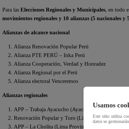
Para las
Elecciones Regionales y Municipales
, e
n todo e
movimientos regionales y 10 alianzas (5 nacionales y 5
Alianzas de alcance nacional
Alianza Renovación Popular Perú
Alianza PTE PERÚ – Inka Perú
Alianza Cooperación, Verdad y Honradez
Alianza Regional por el Perú
Alianza electoral Venceremos
Alianzas regionales
Usamos cook
APP – Trabaja Ayacucho (Ayacucho).
Este sitio utiliza c
Renovación Popular y Toro (Lima Provincias)
datos se gestionará
APP – La Cholita (Lima Provincias)