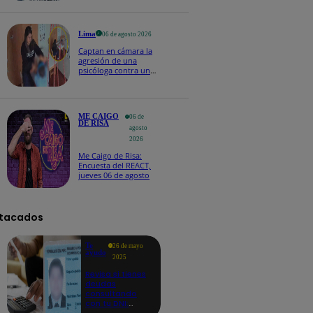
Naldy Saldaña
Lima
06 de agosto 2026
Captan en cámara la
agresión de una
psicóloga contra un
niño con autismo:
madre denuncia
maltratos contínuos
ME CAIGO
06 de
DE RISA
agosto
2026
Me Caigo de Risa:
Encuesta del REACT,
jueves 06 de agosto
tacados
Te
26 de mayo
ayudo
2025
Revisa si tienes
deudas
consultando
con tu DNI:
aquí los