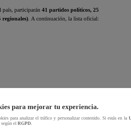
l país, participarán
41 partidos políticos, 25
 regionales)
. A continuación, la lista oficial:
ies para mejorar tu experiencia.
ookies para analizar el tráfico y personalizar contenido. Si estás en la
n según el
RGPD
.