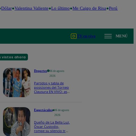
ólar
Valentina Valiente
Lo último
Me Caigo de Risa
Perú Decide 20
TV en vivo
MENÚ
 vistos ahora
Deportes
06 de agosto
2026
Partidos y tabla de
posiciones del Torneo
Clausura EN VIVO: así
van los equipos en la
fecha 4
Espectáculos
06 de agosto
2026
Dueño de La Bella Luz,
Óscar Custodio,
rompe su silencio tras
denuncia de acoso de