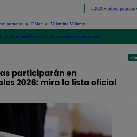
Lo último
Me Caigo de Risa
Perú Decide 2026
Fútbol peruano
D
bol peruano
Dólar
Valentina Valiente
lítica
Lima
Mundo
Te ayudo
Tendencias
Deportes
Espectáculos
Más
cas participarán en
es 2026: mira la lista oficial