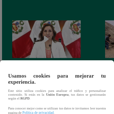
Congreso: proponen que el aumento del
Las c
salario presidencial se aplique desde 2026
Energ
Usamos cookies para mejorar tu
experiencia.
Este sitio utiliza cookies para analizar el tráfico y personalizar
contenido. Si estás en la
Unión Europea
, tus datos se gestionarán
según el
RGPD
.
También te puede
Para conocer mejor como se utilizan tus datos te invitamos leer nuestra
Política de privacidad
pagina de
.