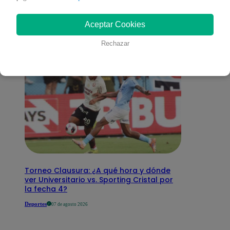
interesar
Aceptar Cookies
Rechazar
Torneo Clausura: ¿A qué hora y dónde
ver Universitario vs. Sporting Cristal por
la fecha 4?
Deportes
07 de agosto 2026