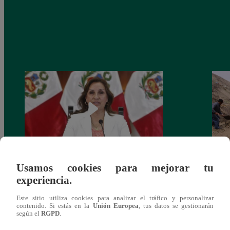
Usamos cookies para mejorar tu
Congreso: proponen que el aumento del
Las c
experiencia.
salario presidencial se aplique desde 2026
Energ
Este sitio utiliza cookies para analizar el tráfico y personalizar
contenido. Si estás en la
Unión Europea
, tus datos se gestionarán
según el
RGPD
.