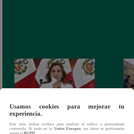
Usamos cookies para mejorar tu
experiencia.
Congreso: proponen que el aumento del
Las c
salario presidencial se aplique desde 2026
Energ
Este sitio utiliza cookies para analizar el tráfico y personalizar
contenido. Si estás en la
Unión Europea
, tus datos se gestionarán
según el
RGPD
.