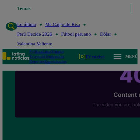
Temas
Lo último
Me Caigo de Risa
Perú Decide 20
Lo último
Me Caigo de Risa
Perú Decide 2026
Fútbol peruano
Dólar
Valentina Valiente
Política
Lima
Mundo
Te ayudo
Tendencias
TV en vivo
MENÚ
Deportes
Espectáculos