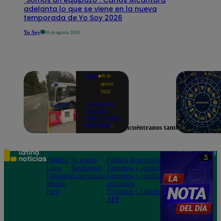
adelanta lo que se viene en la nueva
temporada de Yo Soy 2026
Yo Soy
06 de agosto 2026
Lima
06 de
agosto
2026
ATU inicia
fase de
orientación
del carril
Encuéntranos también en
exclusivo
para el
Corredor
Azul en la
Teléfono: 219
X
av.
Política
Te ayudo
Política de privacidad
1000
Arequipa |
Lima
Tendencias
Términos y condiciones
Av. San
VIDEO
Deportes
Espectáculos
Términos y condiciones
Felipe 968
Mundo
aplicación
Jesús María
Perú
Términos y Condiciones
APP