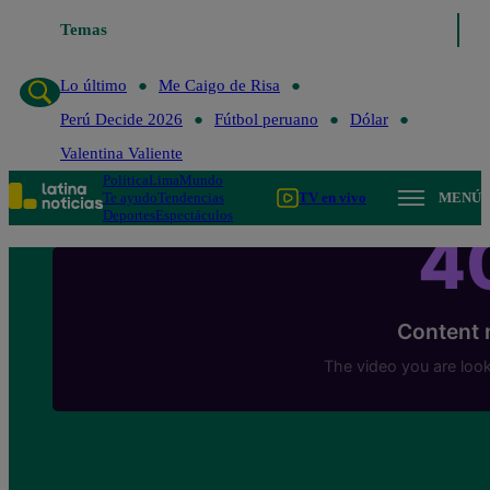
Temas
Lo último
Me Caigo de 
Lo último
Me Caigo de Risa
Perú Decide 2026
Fútbol peruano
Dólar
Valentina Valiente
Política
Lima
Mundo
Te ayudo
Tendencias
TV en vivo
MENÚ
Deportes
Espectáculos