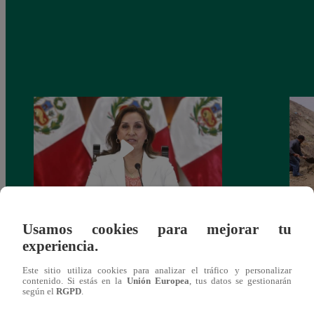
Usamos cookies para mejorar tu
Congreso: proponen que el aumento del
Las c
experiencia.
salario presidencial se aplique desde 2026
Energ
Este sitio utiliza cookies para analizar el tráfico y personalizar
contenido. Si estás en la
Unión Europea
, tus datos se gestionarán
según el
RGPD
.