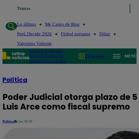
o de Risa
Temas
Perú Decide 2026
Fútbol peruano
Dólar
Valentina Valiente
Lo último
Me Caigo de Risa
Perú Decide 2026
Fútbol peruano
Dólar
Valentina Valiente
Política
Lima
Mundo
Te ayudo
Tendencias
TV en vivo
MENÚ
Deportes
Espectáculos
Política
Poder Judicial otorga plazo de 5
Luis Arce como fiscal supremo
Política
a las 18:30