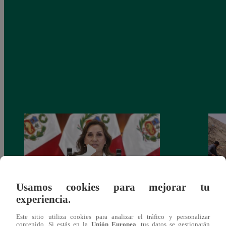
Usamos cookies para mejorar tu
experiencia.
Congreso: proponen que el aumento del
Las c
Este sitio utiliza cookies para analizar el tráfico y personalizar
salario presidencial se aplique desde 2026
Energ
contenido. Si estás en la
Unión Europea
, tus datos se gestionarán