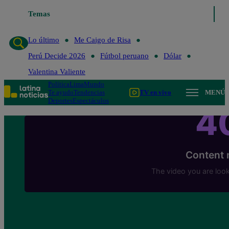
Lo último
Temas
Me Caigo de Risa
Perú Decide 2026
Fútbol peruano
Lo último
Me Caigo de Risa
Perú Decide 2026
Fútbol peruano
Dólar
Valentina Valiente
Política
Lima
Mundo
Te ayudo
Tendencias
TV en vivo
MENÚ
Deportes
Espectáculos