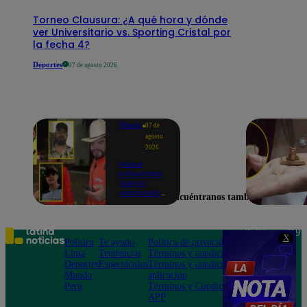
Torneo Clausura: ¿A qué hora y dónde
ver Universitario vs. Sporting Cristal por
la fecha 4?
Deportes
07 de agosto 2026
Mundo
07 de
agosto
2026
Nueve
influencers
fueron
asesinados
Encuéntranos también en
por la
guerra
interna en
el Cártel de
Teléfono: 219
X
Sinaloa
Política
Te ayudo
Política de privacidad
1000
Lima
Tendencias
Términos y condiciones
Av. San
Deportes
Espectáculos
Términos y condiciones
Felipe 968
Mundo
aplicación
Jesús María
Perú
Términos y Condiciones
APP