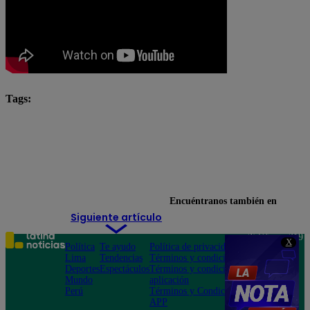
Tags:
Dina Boluarte
juan josé santiváñez
Lo último
Ministerio del Interior
Punto Final
Encuéntranos también en
Siguiente artículo
Teléfono: 219
X
Política
Te ayudo
Política de privacidad
1000
Lima
Tendencias
Términos y condiciones
Av. San
Deportes
Espectáculos
Términos y condiciones
Felipe 968
Mundo
aplicación
Jesús María
Perú
Términos y Condiciones
APP