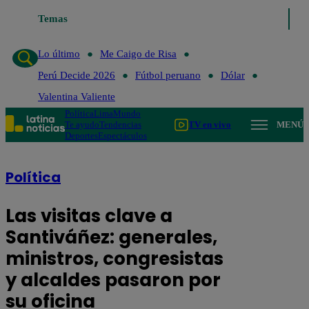
Temas
Lo último
Me Caigo de Risa
Perú Decide 2026
Fútbol 
Lo último
Me Caigo de Risa
Perú Decide 2026
Fútbol peruano
Dólar
Valentina Valiente
Política
Lima
Mundo
Te ayudo
Tendencias
TV en vivo
MENÚ
Deportes
Espectáculos
Política
Las visitas clave a
Santiváñez: generales,
ministros, congresistas
y alcaldes pasaron por
su oficina