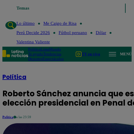
o de Risa
Temas
Perú Decide 2026
Fútbol peruano
Dólar
Valentina Valient
Lo último
Me Caigo de Risa
Perú Decide 2026
Fútbol peruano
Dólar
Valentina Valiente
Política
Lima
Mundo
Te ayudo
Tendencias
TV en vivo
MENÚ
Deportes
Espectáculos
Política
Roberto Sánchez anuncia que es
elección presidencial en Penal d
Política
a las 23:59