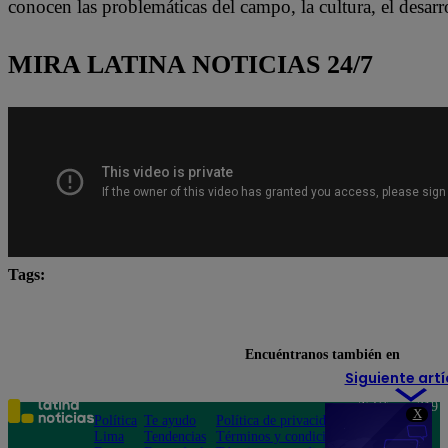
conocen las problemáticas del campo, la cultura, el desarr
MIRA LATINA NOTICIAS 24/7
Tags:
Juntos por el Perú
Lo último
Pedro Castillo
Segunda vuelta electoral
Encuéntranos también en
Siguiente artí
Teléfono: 219
X
Política
Te ayudo
Política de privacidad
1000
Lima
Tendencias
Términos y condiciones
Av. San