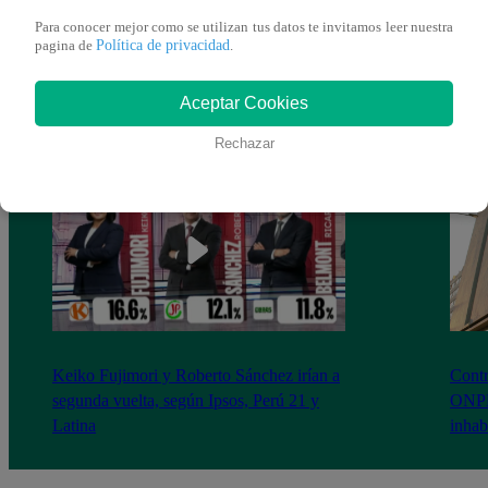
Para conocer mejor como se utilizan tus datos te invitamos leer nuestra
Política de privacidad
pagina de
.
Aceptar Cookies
Rechazar
Keiko Fujimori y Roberto Sánchez irían a
Contr
segunda vuelta, según Ipsos, Perú 21 y
ONPE 
Latina
inhab