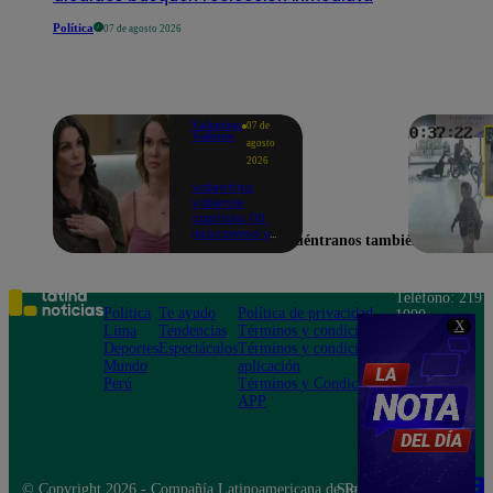
Política
07 de agosto 2026
Valentina
07 de
Valiente
agosto
2026
Valentina
Valiente
capítulo 110:
¡Macarena ya
Encuéntranos también en
no quiere
involucrarse
en la
extorsión
Teléfono: 219
contra Frida y
Política
Te ayudo
Política de privacidad
1000
Rodrigo!
X
Lima
Tendencias
Términos y condiciones
Av. San
Deportes
Espectáculos
Términos y condiciones
Felipe 968
Mundo
aplicación
Jesús María
Perú
Términos y Condiciones
APP
© Copyright 2026 - Compañía Latinoamericana de Radio Difusión S.A.
Síguenos