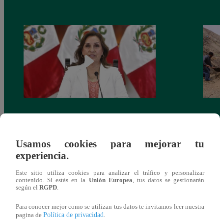
Congreso: proponen que el aumento del
Las c
salario presidencial se aplique desde 2026
Energ
Usamos cookies para mejorar tu
experiencia.
Este sitio utiliza cookies para analizar el tráfico y personalizar
contenido. Si estás en la
Unión Europea
, tus datos se gestionarán
según el
RGPD
.
También te puede
Para conocer mejor como se utilizan tus datos te invitamos leer nuestra
Política de privacidad
pagina de
.