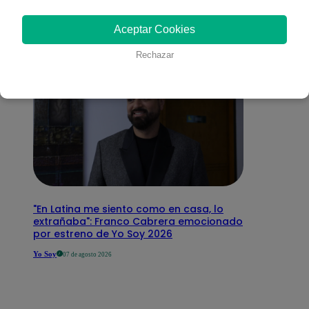
interesar
Aceptar Cookies
Rechazar
"En Latina me siento como en casa, lo
extrañaba": Franco Cabrera emocionado
por estreno de Yo Soy 2026
Yo Soy
07 de agosto 2026