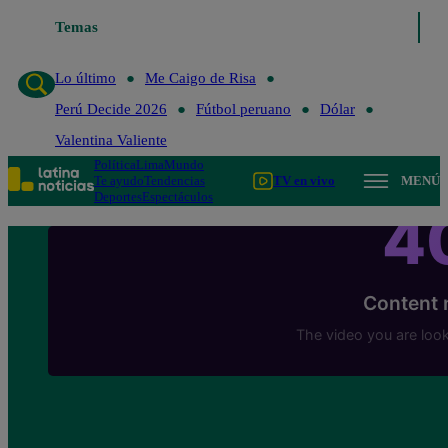
Temas
Lo último
Me Caigo de Risa
Perú Decide 
Lo último
Me Caigo de Risa
Perú Decide 2026
Fútbol peruano
Dólar
Valentina Valiente
Política
Lima
Mundo
Te ayudo
Tendencias
TV en vivo
MENÚ
Deportes
Espectáculos