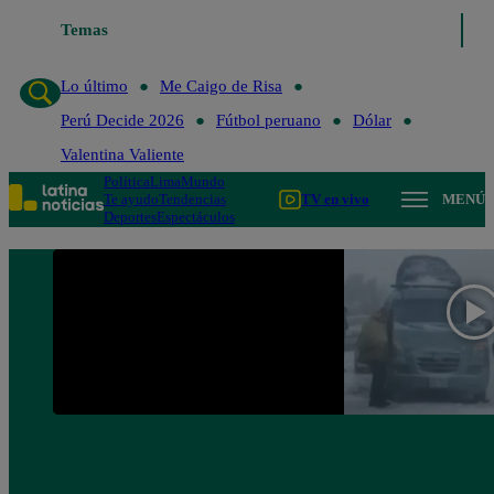
Temas
Lo último
Me Caigo de Risa
Lo último
Me Caigo de Risa
Perú Decide 2026
Fútbol peruano
Dólar
Valentina Valiente
Política
Lima
Mundo
Te ayudo
Tendencias
TV en vivo
MENÚ
Deportes
Espectáculos