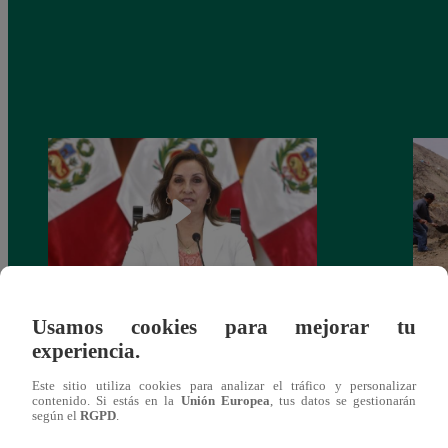
Usamos cookies para mejorar tu
Congreso: proponen que el aumento del
Las c
experiencia.
salario presidencial se aplique desde 2026
Energ
Este sitio utiliza cookies para analizar el tráfico y personalizar
contenido. Si estás en la
Unión Europea
, tus datos se gestionarán
según el
RGPD
.