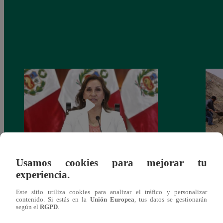
Usamos cookies para mejorar tu
Congreso: proponen que el aumento del
Las c
experiencia.
salario presidencial se aplique desde 2026
Energ
Este sitio utiliza cookies para analizar el tráfico y personalizar
contenido. Si estás en la
Unión Europea
, tus datos se gestionarán
según el
RGPD
.