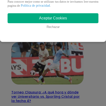
Para conocer mejor como se utilizan tus datos te invitamos leer nuestra
Política de privacidad
pagina de
.
También te puede
Aceptar Cookies
interesar
Rechazar
Torneo Clausura: ¿A qué hora y dónde
ver Universitario vs. Sporting Cristal por
la fecha 4?