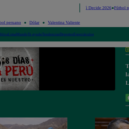
Lo último
Me Caigo de Risa
Perú Decide 2026
Fútbol p
bol peruano
Dólar
Valentina Valiente
lítica
Lima
Mundo
Te ayudo
Tendencias
Deportes
Espectáculos
T
l
L