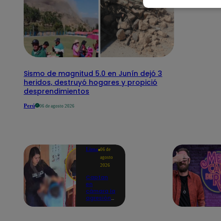
Sismo de magnitud 5.0 en Junín dejó 3
heridos, destruyó hogares y propició
desprendimientos
Perú
06 de agosto 2026
Lima
06 de
agosto
2026
Captan
en
cámara la
agresión
de una
psicóloga
contra un