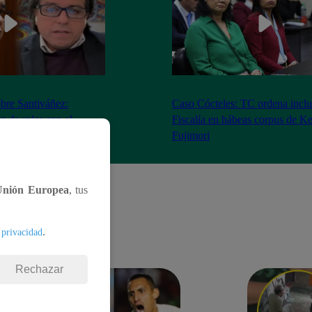
bre Santiváñez:
Caso Cócteles: TC ordena inclu
n de roles con el
Fiscalía en hábeas corpus de K
denta”
Fujimori
Unión Europea
, tus
.
 privacidad
Rechazar