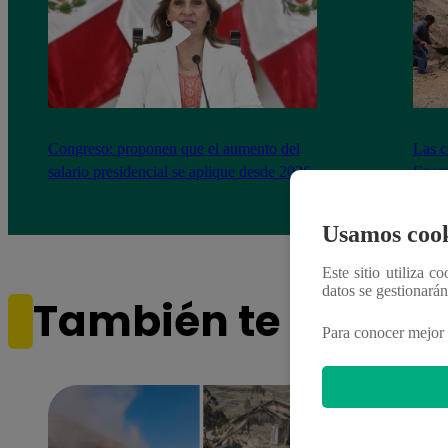
Congreso: proponen que el aumento del
Las c
salario presidencial se aplique desde 2026
Energ
Usamos cook
Este sitio utiliza c
datos se gestionará
También te puede i
Para conocer mejor 