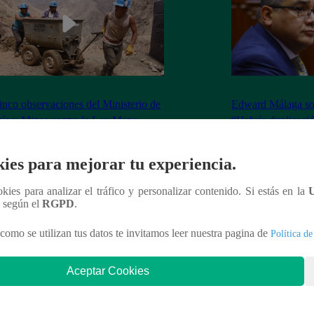
inco observaciones del Ministerio de
Edward Málaga so
ía y Minas contra la Ley Mape
“Habría duplicació
Premier o la Presi
ies para mejorar tu experiencia.
ookies para analizar el tráfico y personalizar contenido. Si estás en la
n según el
RGPD
.
nteresar
como se utilizan tus datos te invitamos leer nuestra pagina de
Política de
Aceptar Cookies