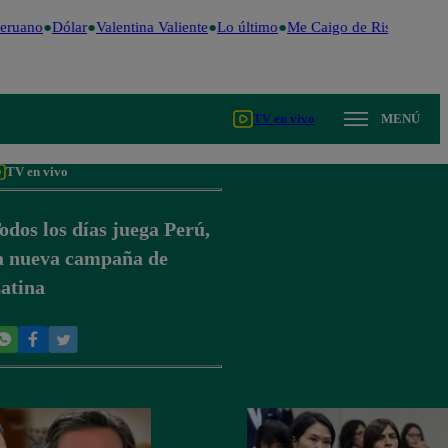
eruano
Dólar
Valentina Valiente
Lo último
Me Caigo de Risa
Perú D
TV en vivo
MENÚ
TV en vivo
odos los días juega Perú,
a nueva campaña de
atina