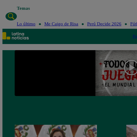
Temas
Lo último
Me Caigo de Risa
Perú Decide 2026
Fút
Po