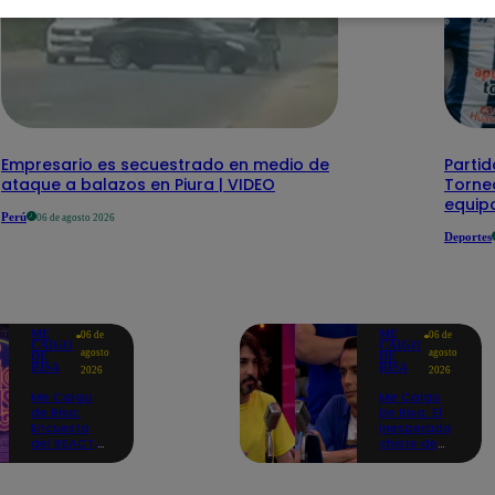
Empresario es secuestrado en medio de
Partid
ataque a balazos en Piura | VIDEO
Torneo
equipo
Perú
06 de agosto 2026
Deportes
ME
ME
06 de
06 de
CAIGO
CAIGO
agosto
agosto
DE
DE
RISA
RISA
2026
2026
Me Caigo
Me Caigo
de Risa:
De Risa: El
Encuesta
inesperado
del REACT,
chiste de
jueves 06 de
tres actos
agosto
de Manuel
Gold que