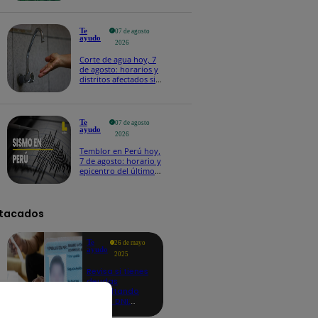
Te
07 de agosto
ayudo
2026
Corte de agua hoy, 7
de agosto: horarios y
distritos afectados sin
el servicio de Sedapal
Te
07 de agosto
ayudo
2026
Temblor en Perú hoy,
7 de agosto: horario y
epicentro del último
sismo, según IGP
tacados
Te
26 de mayo
ayudo
2025
Revisa si tienes
deudas
consultando
con tu DNI:
aquí los