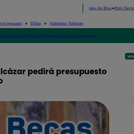
Lo último
Me Caigo de Risa
Perú Decid
bol peruano
Dólar
Valentina Valiente
lítica
Lima
Mundo
Te ayudo
Tendencias
Deportes
Espectáculos
Más
alcázar pedirá presupuesto
o