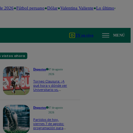
e 2026
Fútbol peruano
Dólar
Valentina Valiente
Lo último
Me Caigo
TV en vivo
MENÚ
 vistos ahora
Deportes
07 de agosto
2026
Torneo Clausura: ¿A
qué hora y dónde ver
Universitario vs.
Sporting Cristal por la
fecha 4?
Deportes
07 de agosto
2026
Partidos de hoy,
viernes 7 de agosto:
programación para
ver fútbol EN VIVO