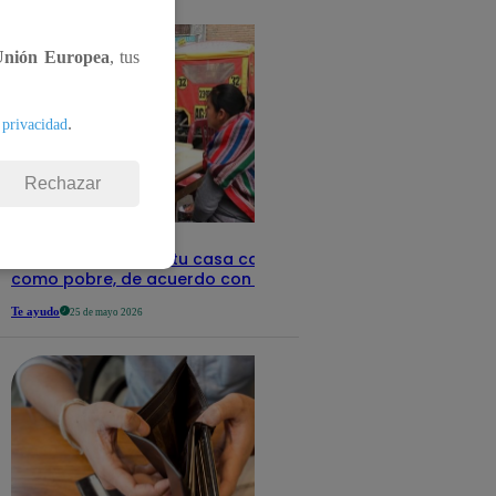
detalles
Unión Europea
, tus
.
 privacidad
Rechazar
Revisa con tu DNI si tu casa califica
como pobre, de acuerdo con el Sisfoh
Te ayudo
25 de mayo 2026