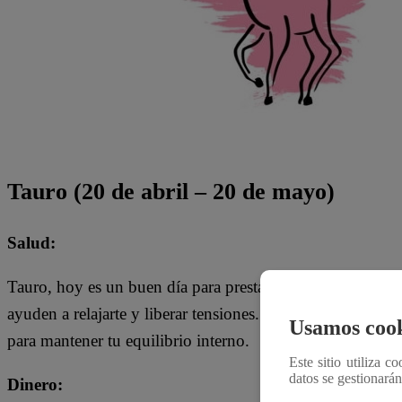
Tauro (20 de abril – 20 de mayo)
Salud:
Tauro, hoy es un buen día para prestar atención a tu salud
ayuden a relajarte y liberar tensiones. Considera practica
Usamos cook
para mantener tu equilibrio interno.
Este sitio utiliza c
datos se gestionará
Dinero: