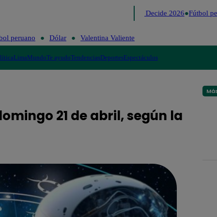
Lo último
Me Caigo de Risa
Perú Decide 2026
Fútbol per
bol peruano
Dólar
Valentina Valiente
lítica
Lima
Mundo
Te ayudo
Tendencias
Deportes
Espectáculos
Más
omingo 21 de abril, según la