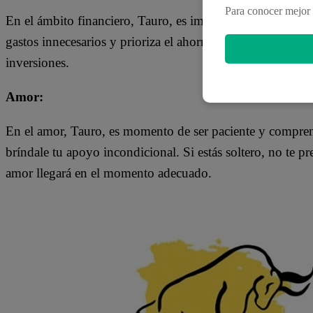
Para conocer mejor 
En el ámbito financiero, Tauro, es importante que te man
gastos innecesarios y prioriza el ahorro. No te dejes llev
inversiones.
Amor:
En el amor, Tauro, es momento de ser paciente y compren
bríndale tu apoyo incondicional. Si estás soltero, no te pr
amor llegará en el momento adecuado.