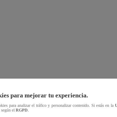
 física y mental. Haz tiempo para actividades que te
r ejercicios suaves como yoga o caminatas tranquilas
ies para mejorar tu experiencia.
ookies para analizar el tráfico y personalizar contenido. Si estás en la
n según el
RGPD
.