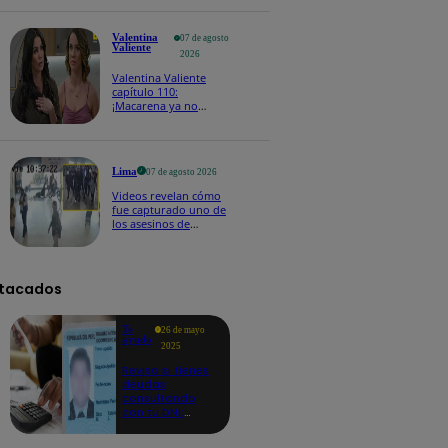
Edmundo!
Valentina
07 de agosto
Valiente
2026
Valentina Valiente
capítulo 110:
¡Macarena ya no
quiere involucrarse en
la extorsión contra
Frida y Rodrigo!
Lima
07 de agosto 2026
Videos revelan cómo
fue capturado uno de
los asesinos de
cambista en el
Mercado Central
tacados
Te
26 de mayo
ayudo
2025
Revisa si tienes
deudas
consultando
con tu DNI:
aquí los
detalles