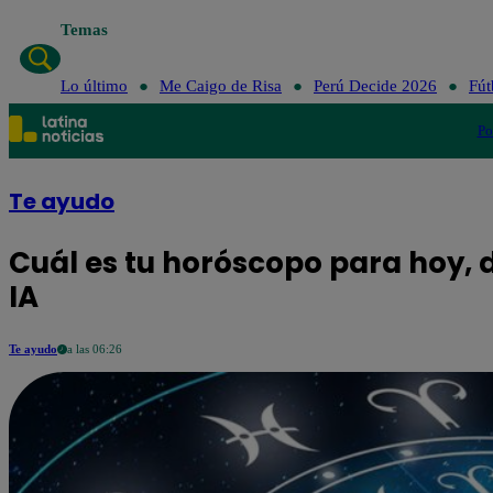
Temas
Lo último
Me Caigo de Risa
Perú Decide 2026
Fút
Po
Te ayudo
Cuál es tu horóscopo para hoy, d
IA
Te ayudo
a las 06:26