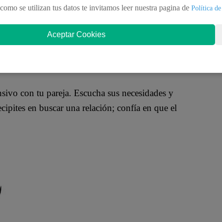
como se utilizan tus datos te invitamos leer nuestra pagina de
Política de
tengas firme en tus decisiones económicas. Evita
ar por impulsos y mantén un enfoque práctico en tus
Aceptar Cookies
sivo con tu pareja. Escucha sus necesidades y
ecipites en buscar una relación; confía en que el