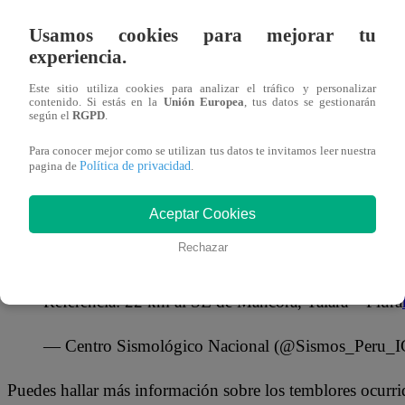
Usamos cookies para mejorar tu
— Centro Sismológico Nacional (@Sismos_Peru_
experiencia.
REPORTE SÍSMICO:
Este sitio utiliza cookies para analizar el tráfico y personalizar
contenido. Si estás en la
Unión Europea
, tus datos se gestionarán
IGP/CENSIS/RS 2026-0210
según el
RGPD
.
Fecha y Hora Local: 16/04/2026,04:24:00
Para conocer mejor como se utilizan tus datos te invitamos leer nuestra
Magnitud: 3.7
Política de privacidad
pagina de
.
Profundidad: 32 km
Aceptar Cookies
Latitud: -4.22
Longitud: -80.89
Rechazar
Intensidad: II-III Máncora
Referencia: 22 km al SE de Máncora, Talara – Piura
— Centro Sismológico Nacional (@Sismos_Peru_
Puedes hallar más información sobre los temblores ocurr