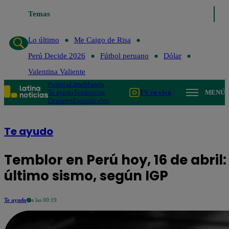
Temas
Lo último
Me Caigo de Ris
Lo último
Me Caigo de Risa
Perú Decide 2026
Fútbol peruano
Dólar
Valentina Valiente
Política
Lima
Mundo
Te ayudo
Tendencias
TV en vivo
MENÚ
Deportes
Espectáculos
Te ayudo
Temblor en Perú hoy, 16 de abril:
último sismo, según IGP
Te ayudo
a las 00:19