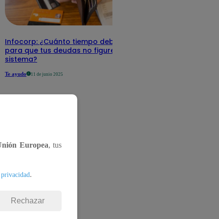
Infocorp: ¿Cuánto tiempo debe pasar
para que tus deudas no figuren en su
sistema?
Te ayudo
11 de junio 2025
Unión Europea
, tus
.
 privacidad
Rechazar