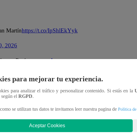
an Martín
https://t.co/IpShlEkYyk
0, 2026
idos en Perú en
este enlace
.
ies para mejorar tu experiencia.
ookies para analizar el tráfico y personalizar contenido. Si estás en la
úblico Descentralizado del Ministerio del Ambiente
n según el
RGPD
.
s decir, su primordial función es la de estudiar
como se utilizan tus datos te invitamos leer nuestra pagina de
Política de
ones físicas e historia evolutiva de la Tierra.
Aceptar Cookies
país en áreas tan importantes como: Sismología,