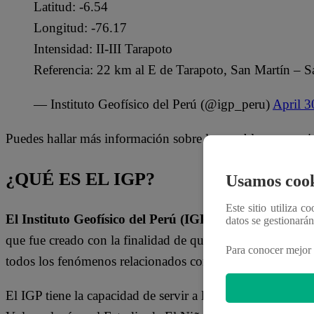
Latitud: -6.54
Longitud: -76.17
Intensidad: II-III Tarapoto
Referencia: 22 km al E de Tarapoto, San Martín – S
— Instituto Geofísico del Perú (@igp_peru)
April 3
Puedes hallar más información sobre los temblores ocurr
¿QUÉ ES EL IGP?
Usamos cook
Este sitio utiliza c
El Instituto Geofísico del Perú (IGP)
es un Organismo P
datos se gestionará
que fue creado con la finalidad de que aplique Geofísica, e
Para conocer mejor 
todos los fenómenos relacionados con la estructura, condici
El IGP tiene la capacidad de servir a las necesidades del 