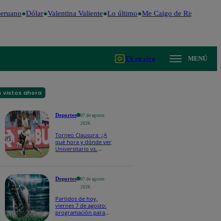
ruano
Dólar
Valentina Valiente
Lo último
Me Caigo de Risa
Perú De
TV en vivo
MENÚ
 vistos ahora
Deportes
07 de agosto
2026
Torneo Clausura: ¿A
qué hora y dónde ver
Universitario vs.
Sporting Cristal por la
fecha 4?
Deportes
07 de agosto
2026
Partidos de hoy,
viernes 7 de agosto:
programación para
ver fútbol EN VIVO