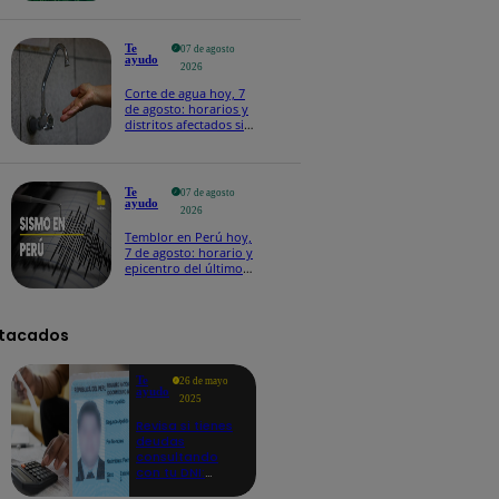
Te
07 de agosto
ayudo
2026
Corte de agua hoy, 7
de agosto: horarios y
distritos afectados sin
el servicio de Sedapal
Te
07 de agosto
ayudo
2026
Temblor en Perú hoy,
7 de agosto: horario y
epicentro del último
sismo, según IGP
tacados
Te
26 de mayo
ayudo
2025
Revisa si tienes
deudas
consultando
con tu DNI:
aquí los