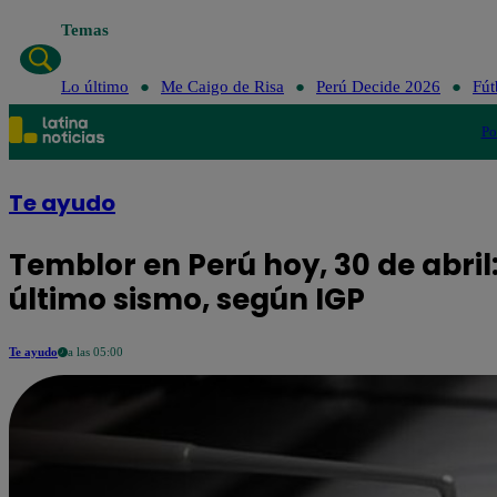
Temas
Lo último
Me Caigo de Risa
Perú Decide 2026
Fút
Po
Te ayudo
Temblor en Perú hoy, 30 de abril:
último sismo, según IGP
Te ayudo
a las 05:00