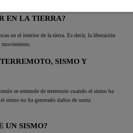
 EN LA TIERRA?
s en el interior de la tierra. Es decir, la liberación
l movimiento.
 TERREMOTO, SISMO Y
común se entiende de terremoto cuando el sismo ha
o el sismo no ha generado daños de suma
E UN SISMO?