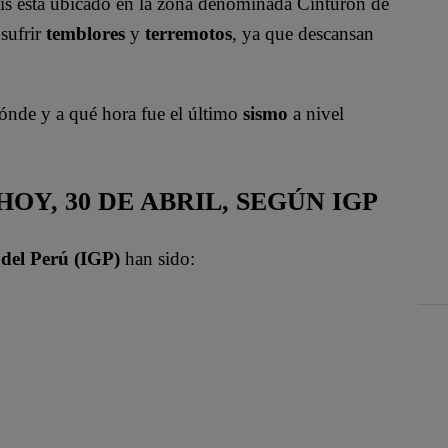
aís está ubicado en la zona denominada Cinturón de
 sufrir
temblores
y
terremotos
, ya que descansan
ónde y a qué hora fue el último
sismo
a nivel
Y, 30 DE ABRIL, SEGÚN IGP
 del Perú (IGP)
han sido: