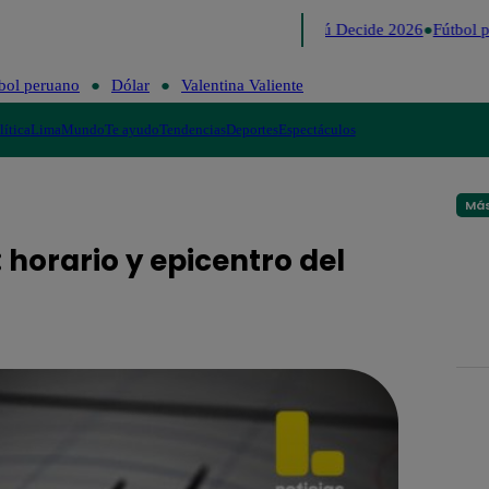
Lo último
Me Caigo de Risa
Perú Decide 2026
Fútbol pe
bol peruano
Dólar
Valentina Valiente
lítica
Lima
Mundo
Te ayudo
Tendencias
Deportes
Espectáculos
Más
 horario y epicentro del