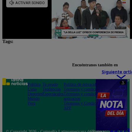
Tags:
IGP
Lima
Lo último
movimientos telúrico
terremotos
Encuéntranos también en
Siguiente artí
Teléfono: 219
X
Política
Te ayudo
Política de privacidad
1000
Lima
Tendencias
Términos y condiciones
Av. San
Deportes
Espectáculos
Términos y condiciones
Felipe 968
Mundo
aplicación
Jesús María
Perú
Términos y Condiciones
APP
© Copyright 2026 - Compañía Latinoamericana de Radio Difusión S.A.
Síguenos