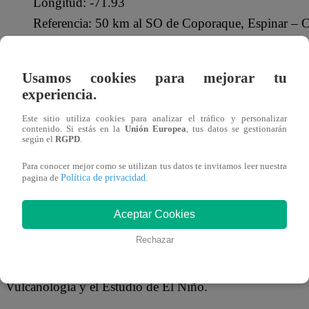
Longitud: -71.93
Referencia: 50 km al SO de Coporaque, Espinar – 
— Centro Sismológico Nacional (@Sismos_Peru_
Usamos cookies para mejorar tu
Puedes hallar más información sobre los temblores ocurr
experiencia.
Este sitio utiliza cookies para analizar el tráfico y personalizar
¿QUÉ ES EL IGP?
contenido. Si estás en la
Unión Europea
, tus datos se gestionarán
según el
RGPD
.
Para conocer mejor como se utilizan tus datos te invitamos leer nuestra
El Instituto Geofísico del Perú (IGP)
es un Organismo Pú
Política de privacidad
pagina de
.
Ambiente que fue creado con la finalidad de que aplique Ge
de estudiar todos los fenómenos relacionados con la estruc
Aceptar Cookies
la Tierra.
Rechazar
El IGP tiene la capacidad de servir a las necesidades del 
Vulcanología y el Estudio de El Niño.