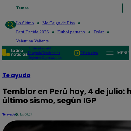
Lo último
Temas
Me Caigo de Risa
Perú Decide 2026
Fútbol peruano
Lo último
Me Caigo de Risa
Perú Decide 2026
Fútbol peruano
Dólar
Valentina Valiente
Política
Lima
Mundo
Te ayudo
Tendencias
TV en vivo
MENÚ
Deportes
Espectáculos
Te ayudo
Temblor en Perú hoy, 4 de julio: 
último sismo, según IGP
Te ayudo
a las 00:27