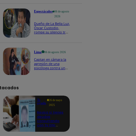
fecha 4
Espectáculos
06 de agosto
2026
Dueño de La Bella Luz,
Óscar Custodio,
rompe su silencio tras
denuncia de acoso de
Naldy Saldaña
Lima
06 de agosto 2026
Captan en cámara la
agresión de una
psicóloga contra un
niño con autismo:
madre denuncia
maltratos contínuos
tacados
Te
26 de mayo
ayudo
2025
Revisa si tienes
deudas
consultando
con tu DNI:
aquí los
detalles