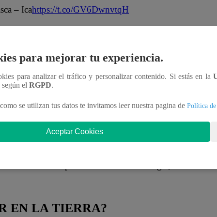
sca – Ica
https://t.co/GV6DwnvtqH
IGP)
May 8, 2026
ies para mejorar tu experiencia.
idos en Perú en
este enlace
.
ookies para analizar el tráfico y personalizar contenido. Si estás en la
n según el
RGPD
.
como se utilizan tus datos te invitamos leer nuestra pagina de
Política de
úblico Descentralizado del Ministerio del Ambiente
s decir, su primordial función es la de estudiar
Aceptar Cookies
ones físicas e historia evolutiva de la Tierra.
país en áreas tan importantes como: Sismología,
 EN LA TIERRA?