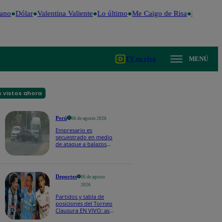
no
Dólar
Valentina Valiente
Lo último
Me Caigo de Risa
Perú Decid
TV en vivo
MENÚ
 vistos ahora
Perú
06 de agosto 2026
Empresario es
secuestrado en medio
de ataque a balazos
en Piura | VIDEO
Deportes
06 de agosto
2026
Partidos y tabla de
posiciones del Torneo
Clausura EN VIVO: así
van los equipos en la