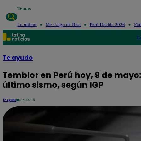
Temas
Lo último
Me Caigo de Risa
Perú Decide 2026
Fút
Po
Te ayudo
Temblor en Perú hoy, 9 de mayo: 
último sismo, según IGP
Te ayudo
a las 00:18