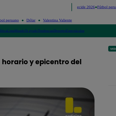
Lo último
Me Caigo de Risa
Perú Decide 2026
Fútbol perua
bol peruano
Dólar
Valentina Valiente
lítica
Lima
Mundo
Te ayudo
Tendencias
Deportes
Espectáculos
Más
horario y epicentro del