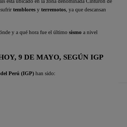
aís está ubicado en la zona denominada Cinturón de
 sufrir
temblores
y
terremotos
, ya que descansan
ónde y a qué hora fue el último
sismo
a nivel
OY, 9 DE MAYO, SEGÚN IGP
 del Perú (IGP)
han sido: