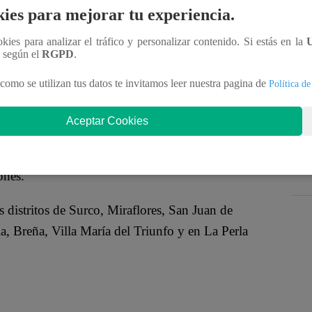
 de la Competencia y de la Protección de la
ies para mejorar tu experiencia.
l año en el que se subastarán 15 inmuebles con
ookies para analizar el tráfico y personalizar contenido. Si estás en la
n según el
RGPD
.
as renuentes al cumplimiento de sanciones impuestas
como se utilizan tus datos te invitamos leer nuestra pagina de
Política de
dad intelectual, así como normas de derecho
Aceptar Cookies
, locales comerciales, casas, edificios
ones.
 distritos de Surco, Miraflores, San Juan de
a, Breña, Villa María del Triunfo y en La Perla