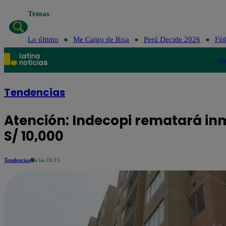
Temas
Lo último
Me Caigo de Risa
Perú Decide 2026
Fút
Po
Tendencias
Atención: Indecopi rematará i
S/ 10,000
Tendencias
a las 16:15