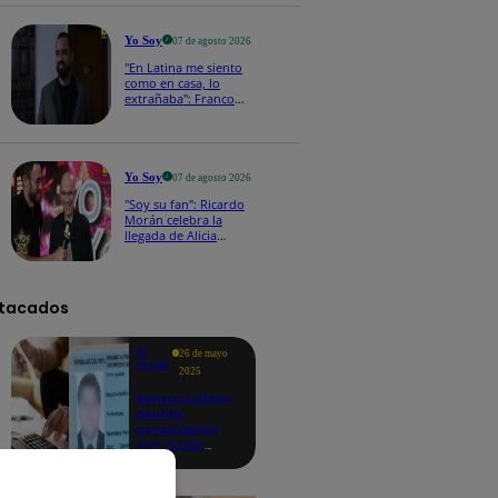
a los viernes
Yo Soy
07 de agosto 2026
"En Latina me siento
como en casa, lo
extrañaba": Franco
Cabrera emocionado
por estreno de Yo Soy
2026
Yo Soy
07 de agosto 2026
"Soy su fan": Ricardo
Morán celebra la
llegada de Alicia
Mercado a Yo Soy
2026
tacados
Te
26 de mayo
ayudo
2025
Revisa si tienes
deudas
consultando
con tu DNI:
aquí los
detalles