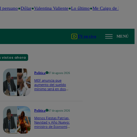
 peruano
Dólar
Valentina Valiente
Lo último
Me Caigo de Risa
Perú
TV en vivo
MENÚ
 vistos ahora
Política
07 de agosto 2026
MEF anuncia que
aumento del sueldo
mínimo será en dos
etapas: "El primero,
posiblemente, de S/
100 y el otro de S/ 70"
Política
07 de agosto 2026
Menos Fiestas Patrias,
Navidad y Año Nuevo:
ministro de Economía
anuncia que se
moverán los feriados