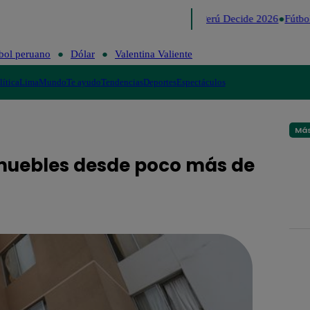
Lo último
Me Caigo de Risa
Perú Decide 2026
Fútbol
bol peruano
Dólar
Valentina Valiente
lítica
Lima
Mundo
Te ayudo
Tendencias
Deportes
Espectáculos
Más
nmuebles desde poco más de