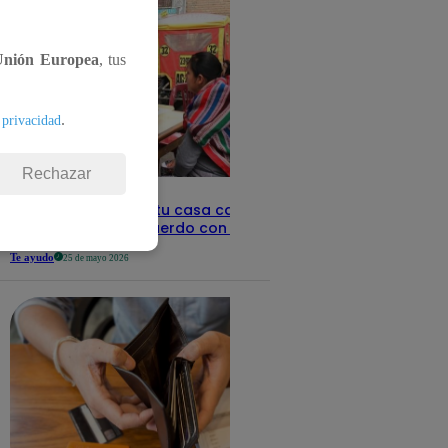
Unión Europea
, tus
.
 privacidad
Rechazar
Revisa con tu DNI si tu casa califica
como pobre, de acuerdo con el Sisfoh
Te ayudo
25 de mayo 2026