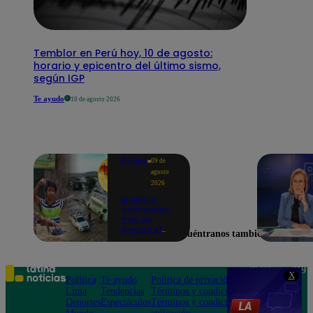
Temblor en Perú hoy, 10 de agosto:
horario y epicentro del último sismo,
según IGP
Te ayudo
10 de agosto 2026
Política
09 de
agosto
2026
El Niño a
contrarreloj:
Perú no
ejecutó el
Encuéntranos también en
58% de
acciones
para prevenir
inundaciones
Teléfono: 219
X
en puntos
Política
Te ayudo
Política de privacidad
1000
críticos de
Lima
Tendencias
Términos y condiciones
Av. San
ríos
Deportes
Espectáculos
Términos y condiciones
Felipe 968