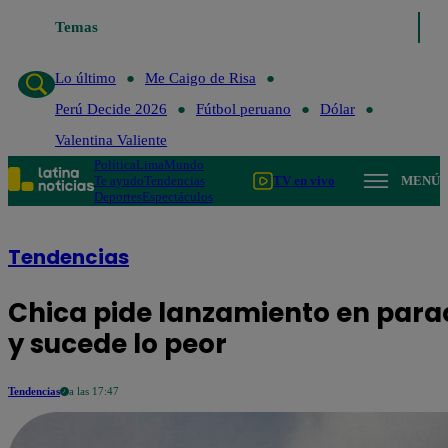
Temas
Lo último
Me 
Lo último
Me Caigo de Risa
Perú Decide 2026
Fútbol peruano
Dólar
Valentina Valiente
Política
Lima
Mundo
Te ayudo
Tendencias
TV en vivo
MENÚ
Deportes
Espectáculos
Tendencias
Chica pide lanzamiento en para
y sucede lo peor
Tendencias
a las 17:47