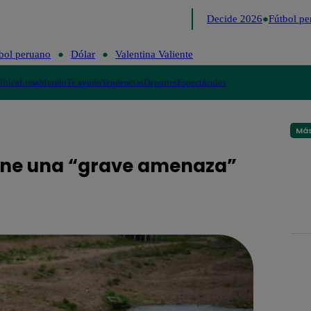
Lo último
Me Caigo de Risa
Perú Decide 2026
Fútbol per
bol peruano
Dólar
Valentina Valiente
lítica
Lima
Mundo
Te ayudo
Tendencias
Deportes
Espectáculos
Más
pone una “grave amenaza”