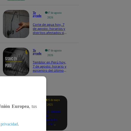
Te
07 de agosto
ayudo
2026
Corte de agua hoy, 7
de agosto: horarios y
distritos afectados sin
el servicio de Sedapal
Te
07 de agosto
ayudo
2026
Temblor en Perú hoy,
7 de agosto: horario y
epicentro del último
sismo, según IGP
tacados
Te
26 de mayo
ayudo
2025
Unión Europea
, tus
Revisa si tienes
deudas
consultando
.
con tu DNI:
 privacidad
aquí los