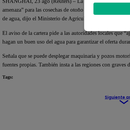
SHANGHÁI, 23 ago (Reuters) – La prolongada ola de cal
amenaza” para las cosechas de otoño y se debe hacer todo l
de agua, dijo el Ministerio de Agricultura el martes.
El aviso de la cartera pide a las autoridades locales que
hagan un buen uso del agua para garantizar el oferta dura
Señala que se puede desplegar maquinaria y pozos motoriz
fuentes propias. También insta a las regiones con graves 
Tags:
China
Siguiente a