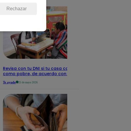
detalles
Rechazar
Revisa con tu DNI si tu casa califica
como pobre, de acuerdo con el Sisfoh
Te ayudo
25 de mayo 2026