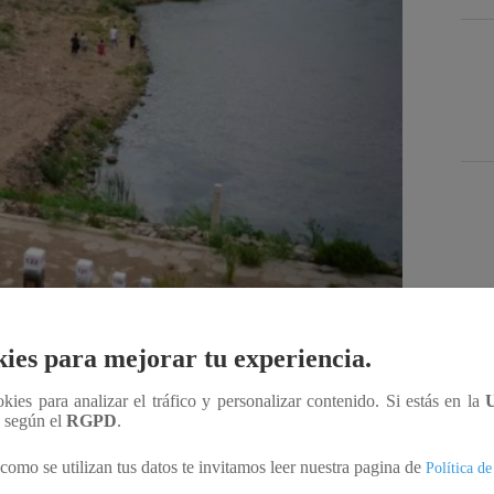
Des
ies para mejorar tu experiencia.
ookies para analizar el tráfico y personalizar contenido. Si estás en la
Compartir
n según el
RGPD
.
como se utilizan tus datos te invitamos leer nuestra pagina de
Política de