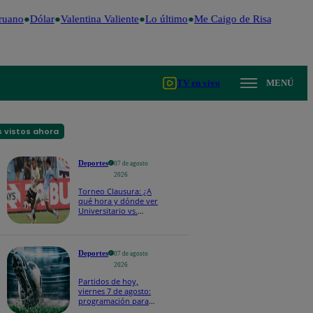
uano
Dólar
Valentina Valiente
Lo último
Me Caigo de Risa
Perú Dec
TV en vivo
MENÚ
 vistos ahora
Deportes
07 de agosto
2026
Torneo Clausura: ¿A
qué hora y dónde ver
Universitario vs.
Sporting Cristal por la
fecha 4?
Deportes
07 de agosto
2026
Partidos de hoy,
viernes 7 de agosto:
programación para
ver fútbol EN VIVO