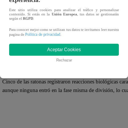
12 de marzo 2019
Este sitio utiliza cookies para analizar el tráfico y personalizar
contenido. Si estás en la
Unión Europea
, tus datos se gestionarán
según el
RGPD
.
Un grupo de científicos consiguió activar las células de 
Para conocer mejor como se utilizan tus datos te invitamos leer nuestra
años. Lograron esta proeza implantándolas en ovocitos de 
Política de privacidad
pagina de
.
El proyecto se realizó en Japón y trabajó con las células
Aceptar Cookies
muy bien conservados el 2011 en Siberia.
Rechazar
Cinco de las ratonas registraron reacciones biológicas caract
aunque ninguna entró en la fase misma de división, lo cua