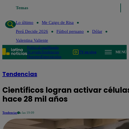
Temas
Lo último
Me Caigo de
Lo último
Me Caigo de Risa
Perú Decide 2026
Fútbol peruano
Dólar
Valentina Valiente
Política
Lima
Mundo
Te ayudo
Tendencias
TV en vivo
MENÚ
Deportes
Espectáculos
Tendencias
Científicos logran activar célul
hace 28 mil años
Tendencias
a las 19:09