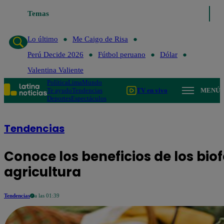
Temas
Lo último
Me Caigo d
Lo último
Me Caigo de Risa
Perú Decide 2026
Fútbol peruano
Dólar
Valentina Valiente
Política
Lima
Mundo
Te ayudo
Tendencias
TV en vivo
MENÚ
Deportes
Espectáculos
Tendencias
Conoce los beneficios de los biofe
agricultura
Tendencias
a las 01:39