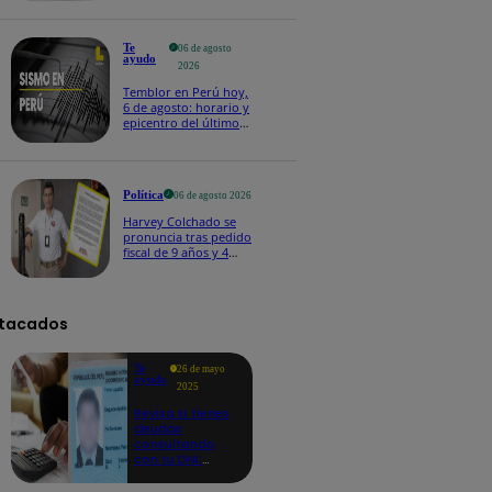
Te
06 de agosto
ayudo
2026
Temblor en Perú hoy,
6 de agosto: horario y
epicentro del último
sismo, según IGP
Política
06 de agosto 2026
Harvey Colchado se
pronuncia tras pedido
fiscal de 9 años y 4
meses de prisión en
su contra
tacados
Te
26 de mayo
ayudo
2025
Revisa si tienes
deudas
consultando
con tu DNI:
aquí los
detalles