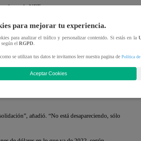
en planes de NFT.
lgunos periodos del año pasado ya no existe”,
ies para mejorar tu experiencia.
ital con sede en Miami. “Creo que hemos conseguido
ookies para analizar el tráfico y personalizar contenido. Si estás en la
n según el
RGPD
.
en las últimas semanas.
como se utilizan tus datos te invitamos leer nuestra pagina de
Política de
rma de investigación de NFT DappRadar, dijo que el
Aceptar Cookies
 consolidando después de su crecimiento meteórico,
de Rusia a Ucrania a finales de febrero puede haber
lidación”, añadió. “No está desapareciendo, sólo
nes de dólares en lo que va de 2022, según