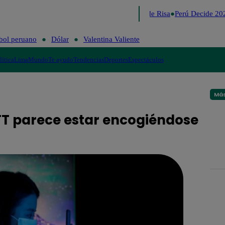
Lo último
Me Caigo de Risa
Perú Decide 202
bol peruano
Dólar
Valentina Valiente
lítica
Lima
Mundo
Te ayudo
Tendencias
Deportes
Espectáculos
Más
NFT parece estar encogiéndose