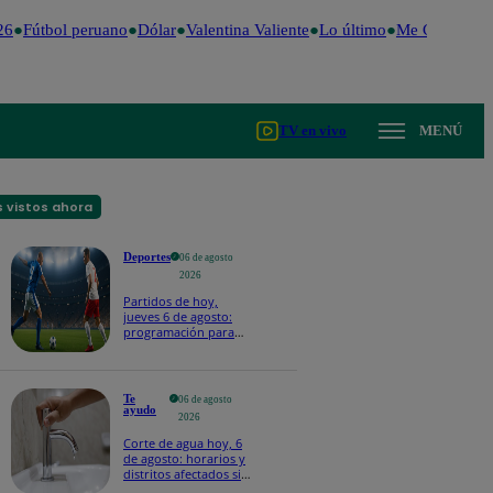
6
Fútbol peruano
Dólar
Valentina Valiente
Lo último
Me Caigo de Ri
TV en vivo
MENÚ
 vistos ahora
Deportes
06 de agosto
2026
Partidos de hoy,
jueves 6 de agosto:
programación para
ver fútbol EN VIVO
Te
06 de agosto
ayudo
2026
Corte de agua hoy, 6
de agosto: horarios y
distritos afectados sin
el servicio de Sedapal