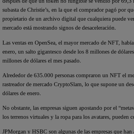
después de que un token no fungible se vendió por 69,3 
subasta de Christie’s, en la que el comprador pagó por q
propietario de un archivo digital que cualquiera puede ver 
mercado está mostrando signos de desaceleración.
Las ventas en OpenSea, el mayor mercado de NFT, habían
enero, un salto gigantesco desde los 8 millones de dólare
millones de dólares el mes pasado.
Alrededor de 635.000 personas compraron un NFT el mes
rastreador de mercado CryptoSlam, lo que supone un desc
dólares de enero.
No obstante, las empresas siguen apostando por el “metav
los terrenos virtuales y la ropa para los avatares, puede
JPMorgan y HSBC son algunas de las empresas que han ab